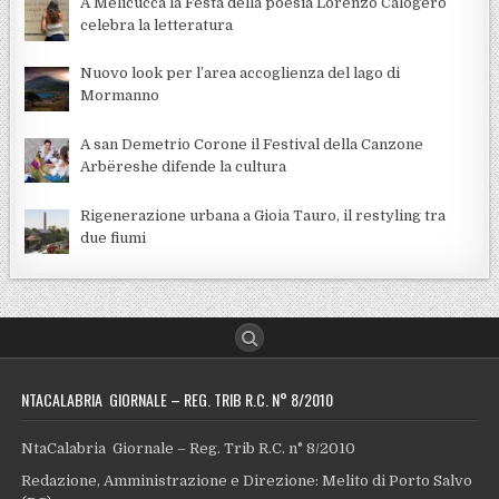
A Melicuccà la Festa della poesia Lorenzo Calogero
celebra la letteratura
Nuovo look per l’area accoglienza del lago di
Mormanno
A san Demetrio Corone il Festival della Canzone
Arbëreshe difende la cultura
Rigenerazione urbana a Gioia Tauro, il restyling tra
due fiumi
NTACALABRIA GIORNALE – REG. TRIB R.C. N° 8/2010
NtaCalabria Giornale – Reg. Trib R.C. n° 8/2010
Redazione, Amministrazione e Direzione: Melito di Porto Salvo