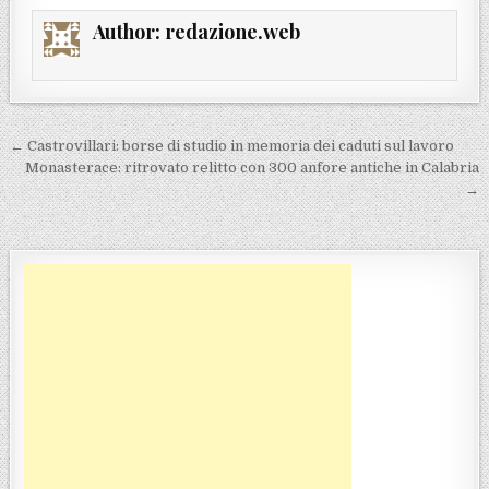
Author:
redazione.web
Navigazione articoli
← Castrovillari: borse di studio in memoria dei caduti sul lavoro
Monasterace: ritrovato relitto con 300 anfore antiche in Calabria
→