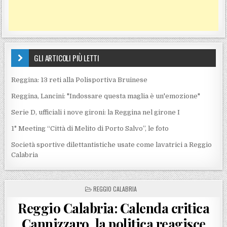
GLI ARTICOLI PIÙ LETTI
Reggina: 13 reti alla Polisportiva Bruinese
Reggina, Lancini: "Indossare questa maglia è un'emozione"
Serie D, ufficiali i nove gironi: la Reggina nel girone I
1° Meeting “Città di Melito di Porto Salvo”, le foto
Società sportive dilettantistiche usate come lavatrici a Reggio
Calabria
POSTED IN
REGGIO CALABRIA
Reggio Calabria: Calenda critica
Cannizzaro, la politica reagisce