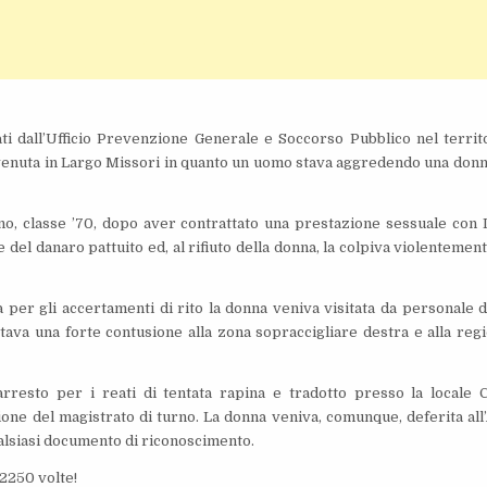
uati dall’Ufficio Prevenzione Generale e Soccorso Pubblico nel territ
ervenuta in Largo Missori in quanto un uomo stava aggredendo una donn
no, classe ’70, dopo aver contrattato una prestazione sessuale con I.
 del danaro pattuito ed, al rifiuto della donna, la colpiva violentement
per gli accertamenti di rito la donna veniva visitata da personale d
ava una forte contusione alla zona sopraccigliare destra e alla reg
arresto per i reati di tentata rapina e tradotto presso la locale 
one del magistrato di turno. La donna veniva, comunque, deferita all’
ualsiasi documento di riconoscimento.
22250 volte!