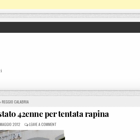
i
POSTED IN
REGGIO CALABRIA
tato 42enne per tentata rapina
OSTED ON
ON REGGIO CALABRIA, ARRESTATO 42ENNE PER TENTA
 MAGGIO 2012
LEAVE A COMMENT