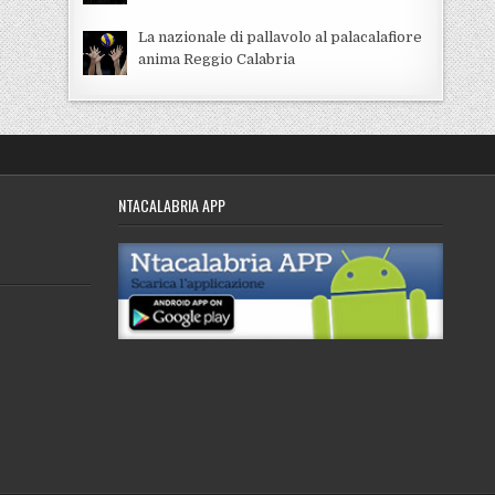
La nazionale di pallavolo al palacalafiore
anima Reggio Calabria
NTACALABRIA APP