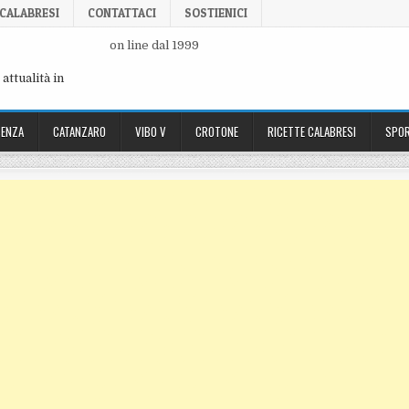
 CALABRESI
CONTATTACI
SOSTIENICI
on line dal 1999
attualità in
ENZA
CATANZARO
VIBO V
CROTONE
RICETTE CALABRESI
SPOR