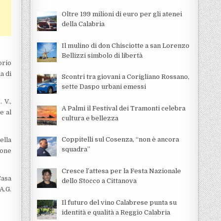
Oltre 199 milioni di euro per gli atenei
della Calabria
Il mulino di don Chisciotte a san Lorenzo
Bellizzi simbolo di libertà
orio
a di
Scontri tra giovani a Corigliano Rossano,
sette Daspo urbani emessi
 V.,
A Palmi il Festival dei Tramonti celebra
e al
cultura e bellezza
Coppitelli sul Cosenza, “non è ancora
ella
squadra”
ione
Cresce l’attesa per la Festa Nazionale
Casa
dello Stocco a Cittanova
A.G.
Il futuro del vino Calabrese punta su
identità e qualità a Reggio Calabria