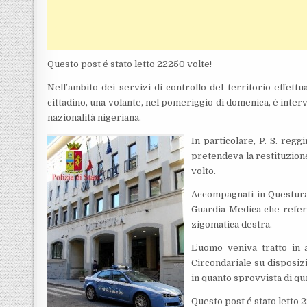
Questo post é stato letto 22250 volte!
Nell’ambito dei servizi di controllo del territorio effett
cittadino, una volante, nel pomeriggio di domenica, è int
nazionalità nigeriana.
In particolare, P. S.
reggi
pretendeva la restituzione
volto.
Accompagnati in Questura 
Guardia Medica che refert
zigomatica destra.
L’uomo veniva tratto in 
Circondariale su disposizi
in quanto sprovvista di q
Questo post é stato letto 