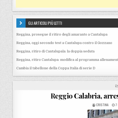
GLI ARTICOLI PIÙ LETTI
Reggina, prosegue il ritiro degli amaranto a Cantalupa
Reggina, oggi secondo test a Cantalupa contro il Gozzano
Reggina, ritiro di Cantalupala: la doppia seduta
Reggina, ritiro Cantalupa: modifica al programma allenament
Cambia il tabellone della Coppa Italia di serie D
Reggio Calabria, arres
POSTED BY
P
CRISTINA
7