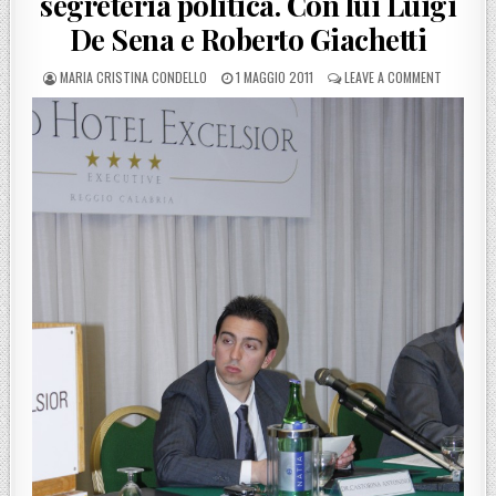
segreteria politica. Con lui Luigi
De Sena e Roberto Giachetti
POSTED BY
POSTED ON
ON REGGIO
MARIA CRISTINA CONDELLO
1 MAGGIO 2011
LEAVE A COMMENT