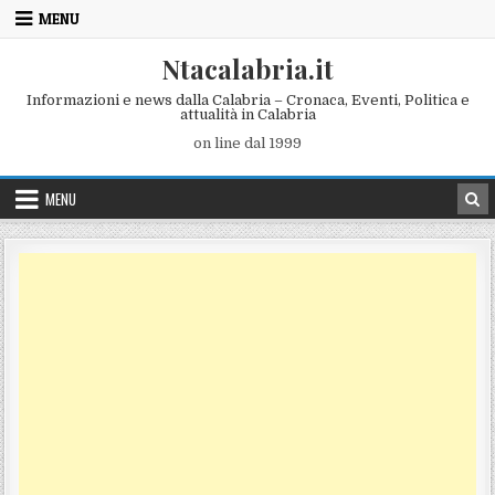
Skip to content
MENU
Ntacalabria.it
Informazioni e news dalla Calabria – Cronaca, Eventi, Politica e
attualità in Calabria
on line dal 1999
MENU