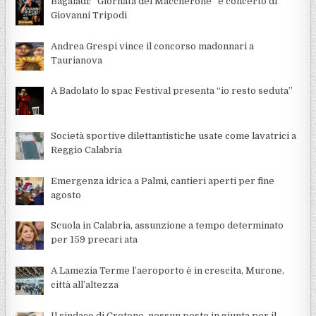
Bagaladi: “Giornata del Maccherone” e concerto di
Giovanni Tripodi
Andrea Grespi vince il concorso madonnari a
Taurianova
A Badolato lo spac Festival presenta “io resto seduta”
Società sportive dilettantistiche usate come lavatrici a
Reggio Calabria
Emergenza idrica a Palmi, cantieri aperti per fine
agosto
Scuola in Calabria, assunzione a tempo determinato
per 159 precari ata
A Lamezia Terme l’aeroporto è in crescita, Murone,
città all’altezza
Il sindaco di Crotone, nessun posto in giunta per il