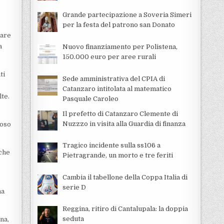
Grande partecipazione a Soveria Simeri
per la festa del patrono san Donato
mare
a
Nuovo finanziamento per Polistena,
150.000 euro per aree rurali
ti
Sede amministrativa del CPIA di
Catanzaro intitolata al matematico
lte.
Pasquale Caroleo
Il prefetto di Catanzaro Clemente di
Nuzzzo in visita alla Guardia di finanza
noso
Tragico incidente sulla ss106 a
iche
Pietragrande, un morto e tre feriti
Cambia il tabellone della Coppa Italia di
serie D
na
Reggina, ritiro di Cantalupala: la doppia
seduta
na,