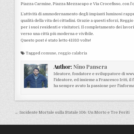
Piazza Carmine, Piazza Mezzacapo e Via Crocefisso, con l’obi
L’attività di ammodernamento degli impianti luminosi rappr
qualità della vita dei cittadini. Grazie a questi sforzi, Reg
per i suoi residenti e visitatori. Il completamento dei la
verso una città più moderna e vivibile.
Questo post é stato letto 41310 volte!
Tagged
comune
,
reggio calabria
Author:
Nino Pansera
Ideatore, fondatore e sviluppatore di www
l'ideatore, ed insieme a Francesco Iriti, il 
ha sempre avuto la passione per l'informa
Navigazione articoli
← Incidente Mortale sulla Statale 106: Un Morto e Tre Feriti