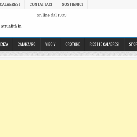
 CALABRESI
CONTATTACI
SOSTIENICI
on line dal 1999
attualità in
ENZA
CATANZARO
VIBO V
CROTONE
RICETTE CALABRESI
SPOR