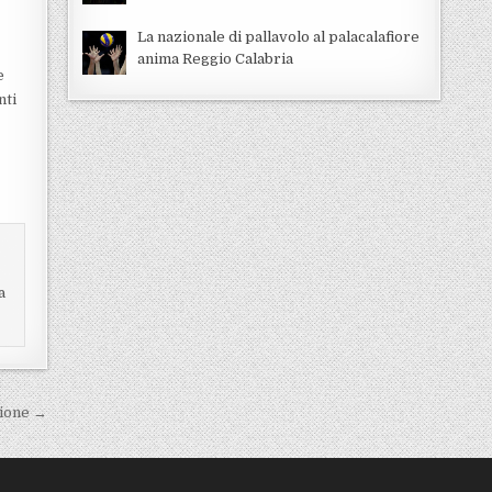
La nazionale di pallavolo al palacalafiore
anima Reggio Calabria
e
nti
a
zione →