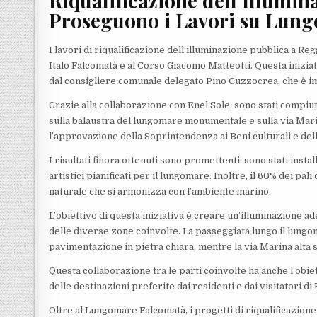
Riqualificazione dell’Illumin
Proseguono i Lavori su Lung
I lavori di riqualificazione dell’illuminazione pubblica a 
Italo Falcomatà e al Corso Giacomo Matteotti. Questa inizia
dal consigliere comunale delegato Pino Cuzzocrea, che è i
Grazie alla collaborazione con Enel Sole, sono stati compiuti
sulla balaustra del lungomare monumentale e sulla via Marin
l’approvazione della Soprintendenza ai Beni culturali e dell
I risultati finora ottenuti sono promettenti: sono stati ins
artistici pianificati per il lungomare. Inoltre, il 60% dei pa
naturale che si armonizza con l’ambiente marino.
L’obiettivo di questa iniziativa è creare un’illuminazione a
delle diverse zone coinvolte. La passeggiata lungo il lungom
pavimentazione in pietra chiara, mentre la via Marina alta s
Questa collaborazione tra le parti coinvolte ha anche l’ob
delle destinazioni preferite dai residenti e dai visitatori di
Oltre al Lungomare Falcomatà, i progetti di riqualificazione