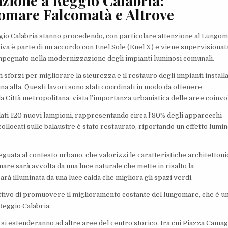
azione a Reggio Calabria:
omare Falcomatà e Altrove
Reggio Calabria stanno procedendo, con particolare attenzione al Lungo
tiva è parte di un accordo con Enel Sole (Enel X) e viene supervisionat
mpegnato nella modernizzazione degli impianti luminosi comunali.
 sforzi per migliorare la sicurezza e il restauro degli impianti installa
a alta. Questi lavori sono stati coordinati in modo da ottenere
a Città metropolitana, vista l’importanza urbanistica delle aree coinvo
tallati 120 nuovi lampioni, rappresentando circa l’80% degli apparecchi
li collocati sulle balaustre è stato restaurato, riportando un effetto lumi
deguata al contesto urbano, che valorizzi le caratteristiche architetton
are sarà avvolta da una luce naturale che mette in risalto la
arà illuminata da una luce calda che migliora gli spazi verdi.
iettivo di promuovere il miglioramento costante del lungomare, che è u
 Reggio Calabria.
 si estenderanno ad altre aree del centro storico, tra cui Piazza Camag