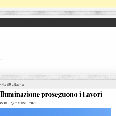
i
POSTED IN
REGGIO CALABRIA
’Illuminazione proseguono i Lavori
BY
POSTED ON
NSERA
12 AGOSTO 2023