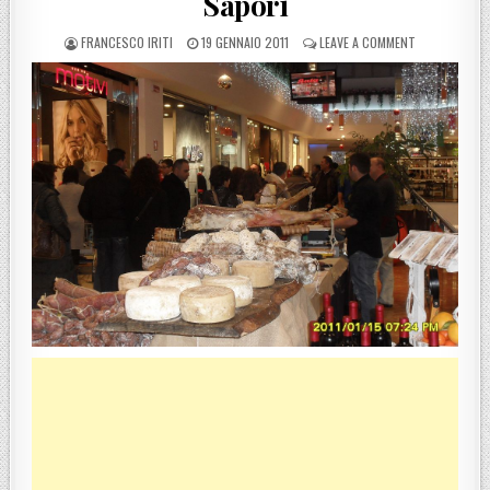
Sapori
POSTED BY
POSTED ON
ON PORTO BO
FRANCESCO IRITI
19 GENNAIO 2011
LEAVE A COMMENT