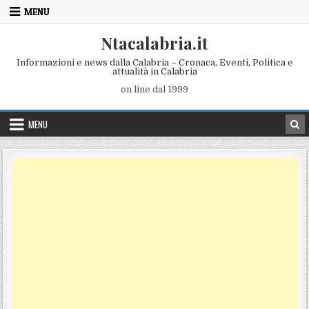
Skip to content
MENU
Ntacalabria.it
Informazioni e news dalla Calabria – Cronaca, Eventi, Politica e
attualità in Calabria
on line dal 1999
MENU