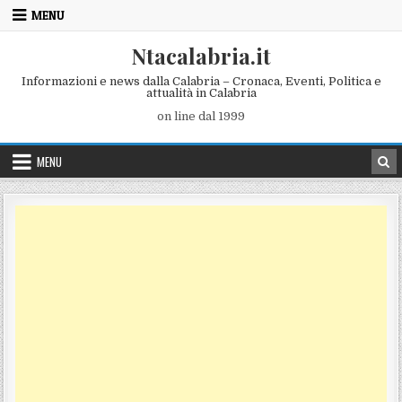
Skip to content
MENU
Ntacalabria.it
Informazioni e news dalla Calabria – Cronaca, Eventi, Politica e
attualità in Calabria
on line dal 1999
MENU