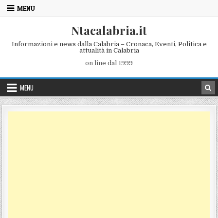
Skip to content
MENU
Ntacalabria.it
Informazioni e news dalla Calabria – Cronaca, Eventi, Politica e
attualità in Calabria
on line dal 1999
MENU