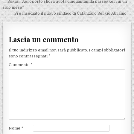
Navigazione articoli
← Sogas: “Aeroporto sfiora quota cinquantamila passeggeri in un
solo mese”
Si è insediato il nuovo sindaco di Catanzaro Sergio Abramo →
Lascia un commento
Il tuo indirizzo email non sarà pubblicato.
I campi obbligatori
sono contrassegnati
*
Commento
*
Nome
*