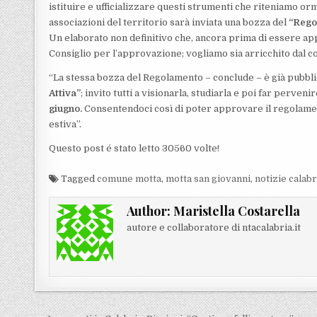
istituire e ufficializzare questi strumenti che riteniamo orm
associazioni del territorio sarà inviata una bozza del
“Regol
Un elaborato non definitivo che, ancora prima di essere a
Consiglio per l’approvazione; vogliamo sia arricchito dal c
“La stessa bozza del Regolamento – conclude – è già pubblic
Attiva”
; invito tutti a visionarla, studiarla e poi far perve
giugno.
Consentendoci così di poter approvare il regolamen
estiva”.
Questo post é stato letto 30560 volte!
Tagged
comune motta
,
motta san giovanni
,
notizie calab
Author:
Maristella Costarella
autore e collaboratore di ntacalabria.it