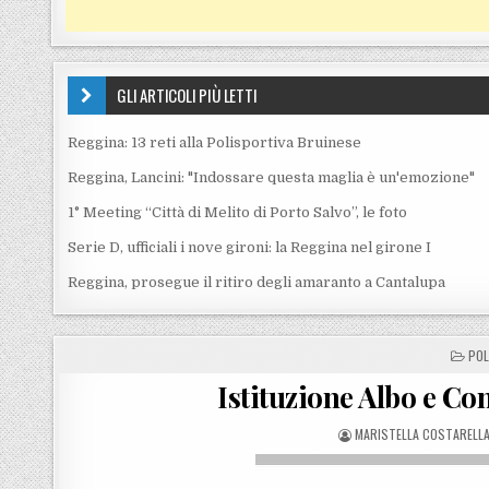
GLI ARTICOLI PIÙ LETTI
Reggina: 13 reti alla Polisportiva Bruinese
Reggina, Lancini: "Indossare questa maglia è un'emozione"
1° Meeting “Città di Melito di Porto Salvo”, le foto
Serie D, ufficiali i nove gironi: la Reggina nel girone I
Reggina, prosegue il ritiro degli amaranto a Cantalupa
POS
POL
Istituzione Albo e Co
POSTED BY
MARISTELLA COSTARELL