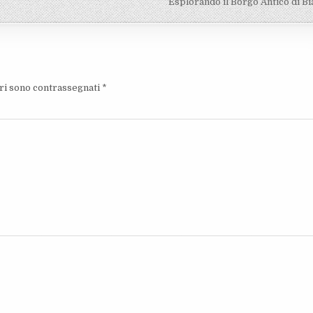
Esplorando il Borgo Antico di B
ori sono contrassegnati
*