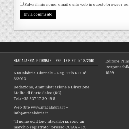
Salva il mio nome, email e sito web in questo browser p
NTACALABRIA GIORNALE – REG. TRIB R.C. N° 8/2010
Editore: Nin
Responsabile
1999
NtaCalabria Giornale – Reg. Trib R.C. n°
8/2010
Redazione, Amministrazione e Direzione:
Melito di Porto Salvo (RC)
Tel.: +39 327 17 30 49 8
Web Site www.ntacalabria.it –
info@ntacalabria.it
“Il nome ed il logo ntacalabria, sono un
marchio registrato” presso CCIAA – RC