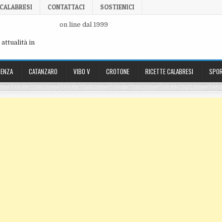
 CALABRESI
CONTATTACI
SOSTIENICI
on line dal 1999
attualità in
ENZA
CATANZARO
VIBO V
CROTONE
RICETTE CALABRESI
SPOR