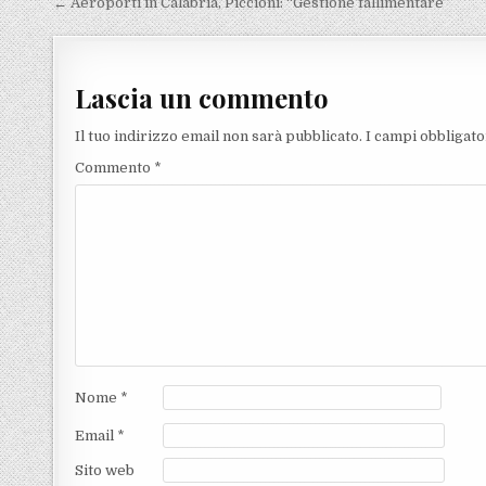
Navigazione articoli
← Aeroporti in Calabria, Piccioni: “Gestione fallimentare”
Lascia un commento
Il tuo indirizzo email non sarà pubblicato.
I campi obbligat
Commento
*
Nome
*
Email
*
Sito web