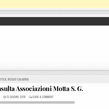
TED IN
ITICA
,
REGGIO CALABRIA
nsulta Associazioni Motta S. G.
POSTED ON
ON ISTITUZIONE ALBO E CONSULTA ASSOCIAZIO
A
13 GIUGNO 2018
LEAVE A COMMENT