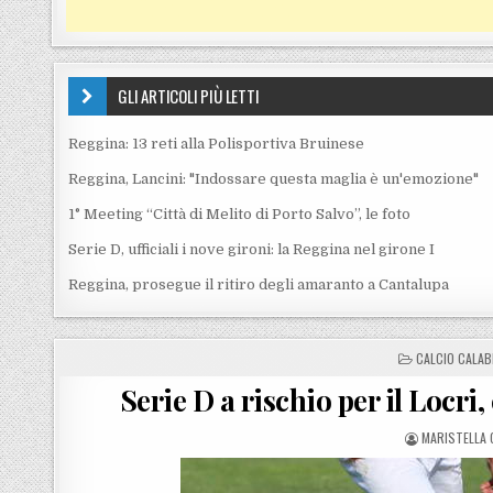
GLI ARTICOLI PIÙ LETTI
Reggina: 13 reti alla Polisportiva Bruinese
Reggina, Lancini: "Indossare questa maglia è un'emozione"
1° Meeting “Città di Melito di Porto Salvo”, le foto
Serie D, ufficiali i nove gironi: la Reggina nel girone I
Reggina, prosegue il ritiro degli amaranto a Cantalupa
POSTED IN
CALCIO CALAB
Serie D a rischio per il Locri
POSTED BY
MARISTELLA 