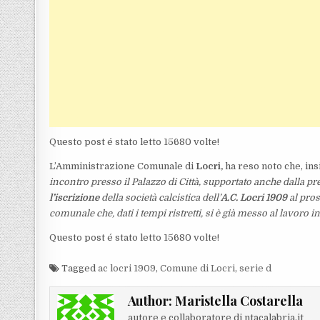
Questo post é stato letto 15680 volte!
L’Amministrazione Comunale di
Locri,
ha reso noto che, ins
incontro presso il Palazzo di Città, supportato anche dalla pre
l’iscrizione
della società calcistica dell’
A.C. Locri 1909
al pro
comunale che, dati i tempi ristretti, si è già messo al lavoro i
Questo post é stato letto 15680 volte!
Tagged
ac locri 1909
,
Comune di Locri
,
serie d
Author:
Maristella Costarella
autore e collaboratore di ntacalabria.it