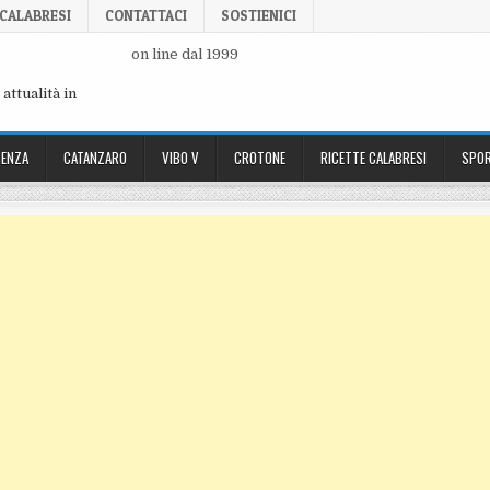
 CALABRESI
CONTATTACI
SOSTIENICI
on line dal 1999
attualità in
ENZA
CATANZARO
VIBO V
CROTONE
RICETTE CALABRESI
SPOR