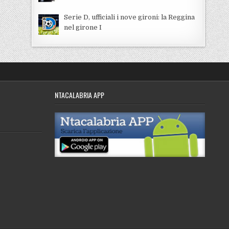
Serie D, ufficiali i nove gironi: la Reggina
nel girone I
NTACALABRIA APP