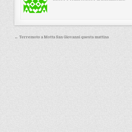
Navigazione articoli
← Terremoto a Motta San Giovanni questa mattina