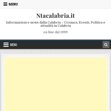
Skip to content
MENU
Ntacalabria.it
Informazioni e news dalla Calabria – Cronaca, Eventi, Politica e
attualità in Calabria
on line dal 1999
MENU