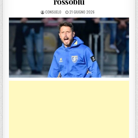
rossoblù
POSTED BY
POSTED ON
CONSUELO
21 GIUGNO 2026