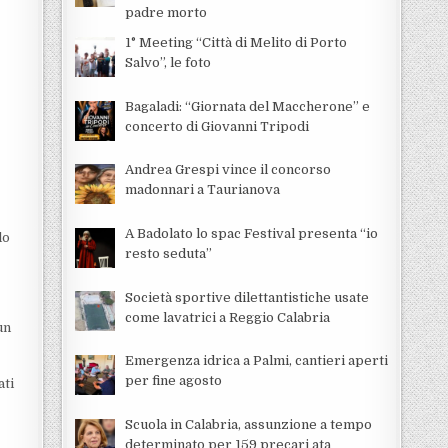
padre morto
1° Meeting “Città di Melito di Porto
Salvo”, le foto
Bagaladi: “Giornata del Maccherone” e
concerto di Giovanni Tripodi
Andrea Grespi vince il concorso
madonnari a Taurianova
A Badolato lo spac Festival presenta “io
lo
resto seduta”
Società sportive dilettantistiche usate
come lavatrici a Reggio Calabria
un
Emergenza idrica a Palmi, cantieri aperti
per fine agosto
ati
Scuola in Calabria, assunzione a tempo
determinato per 159 precari ata