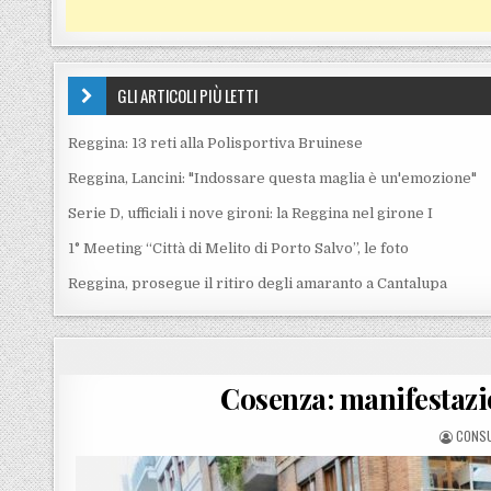
GLI ARTICOLI PIÙ LETTI
Reggina: 13 reti alla Polisportiva Bruinese
Reggina, Lancini: "Indossare questa maglia è un'emozione"
Serie D, ufficiali i nove gironi: la Reggina nel girone I
1° Meeting “Città di Melito di Porto Salvo”, le foto
Reggina, prosegue il ritiro degli amaranto a Cantalupa
Cosenza: manifestazio
POSTE
CONS