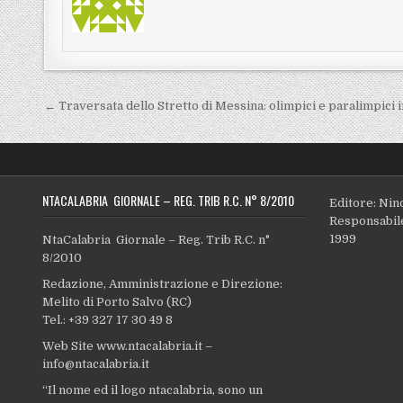
Navigazione articoli
← Traversata dello Stretto di Messina: olimpici e paralimpici
NTACALABRIA GIORNALE – REG. TRIB R.C. N° 8/2010
Editore: Nin
Responsabile
1999
NtaCalabria Giornale – Reg. Trib R.C. n°
8/2010
Redazione, Amministrazione e Direzione:
Melito di Porto Salvo (RC)
Tel.: +39 327 17 30 49 8
Web Site www.ntacalabria.it –
info@ntacalabria.it
“Il nome ed il logo ntacalabria, sono un