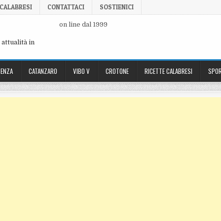
 CALABRESI
CONTATTACI
SOSTIENICI
on line dal 1999
attualità in
ENZA
CATANZARO
VIBO V
CROTONE
RICETTE CALABRESI
SPOR