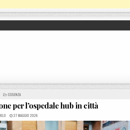
POSTED IN
COSENZA
ne per l’ospedale hub in città
D BY
POSTED ON
UELO
27 MAGGIO 2026