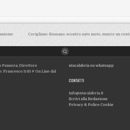
 insieme
Corigliano-Rossano: scontro auto moto, muore un cen
o Pansera; Direttore
ntacalabria su whatsapp
: Francesco Iriti # On Line dal
CONTATTI
info@ntacalabria.it
Scrivi alla Redazione
Privacy & Police Cookie