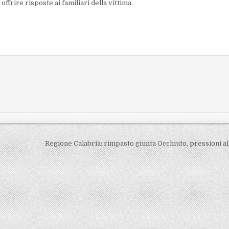
offrire risposte ai familiari della vittima.
Regione Calabria: rimpasto giunta Occhiuto, pressioni al