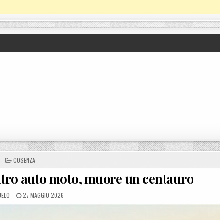
POSTED IN
COSENZA
tro auto moto, muore un centauro
D BY
POSTED ON
UELO
27 MAGGIO 2026