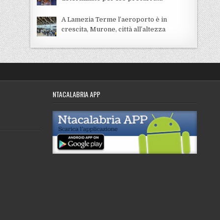
A Lamezia Terme l’aeroporto è in
crescita, Murone, città all’altezza
NTACALABRIA APP