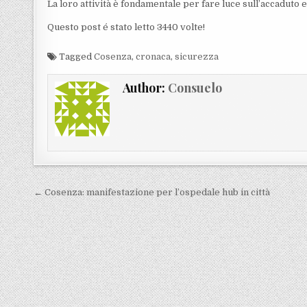
La loro attività è fondamentale per fare luce sull’accaduto e 
Questo post é stato letto 3440 volte!
Tagged
Cosenza
,
cronaca
,
sicurezza
Author:
Consuelo
Navigazione articoli
← Cosenza: manifestazione per l’ospedale hub in città