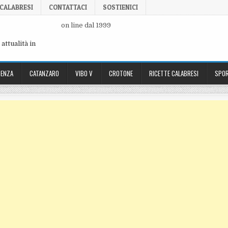
 CALABRESI
CONTATTACI
SOSTIENICI
on line dal 1999
attualità in
ENZA
CATANZARO
VIBO V
CROTONE
RICETTE CALABRESI
SPOR