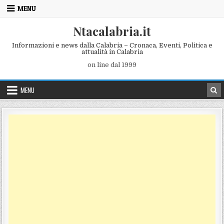
Skip to content
MENU
Ntacalabria.it
Informazioni e news dalla Calabria – Cronaca, Eventi, Politica e
attualità in Calabria
on line dal 1999
MENU