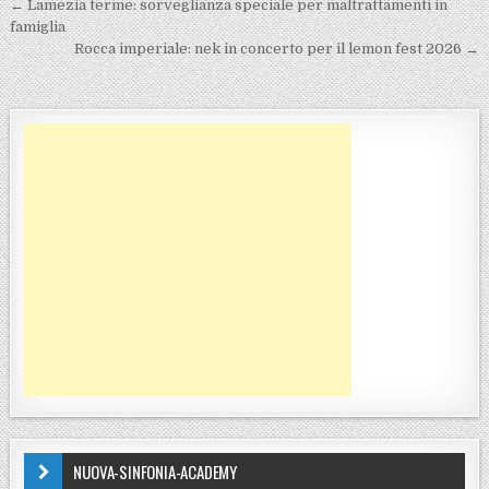
Navigazione articoli
← Lamezia terme: sorveglianza speciale per maltrattamenti in
famiglia
Rocca imperiale: nek in concerto per il lemon fest 2026 →
NUOVA-SINFONIA-ACADEMY