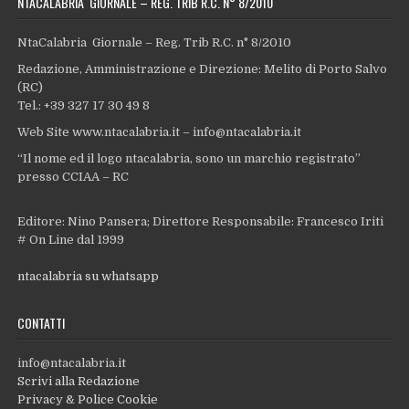
NTACALABRIA GIORNALE – REG. TRIB R.C. N° 8/2010
NtaCalabria Giornale – Reg. Trib R.C. n° 8/2010
Redazione, Amministrazione e Direzione: Melito di Porto Salvo
(RC)
Tel.: +39 327 17 30 49 8
Web Site www.ntacalabria.it – info@ntacalabria.it
“Il nome ed il logo ntacalabria, sono un marchio registrato”
presso CCIAA – RC
Editore: Nino Pansera; Direttore Responsabile: Francesco Iriti
# On Line dal 1999
ntacalabria su whatsapp
CONTATTI
info@ntacalabria.it
Scrivi alla Redazione
Privacy & Police Cookie