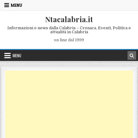
Skip to content
MENU
Ntacalabria.it
Informazioni e news dalla Calabria – Cronaca, Eventi, Politica e
attualità in Calabria
on line dal 1999
MENU