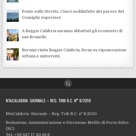
Ponte sullo Stretto, Ciucci soddisfatto del parere del
Consiglio superiore
A Reggio Calabria saranno abbattuti gli ecomostri di
san Brunello
Bernini visita Reggio Calabria, focus su rigenerazione
urbana e universitá
NTACALABRIA GIORNALE – REG. TRIB R.C. N° 8/2010
NtaCalabria Giornale – Reg. Trib R.C. n° 8/2010
Redazione, Amministrazione e Direzione: Melito di Porto Salvo
(RC)
Tel.: +39 327 17 30 49 8