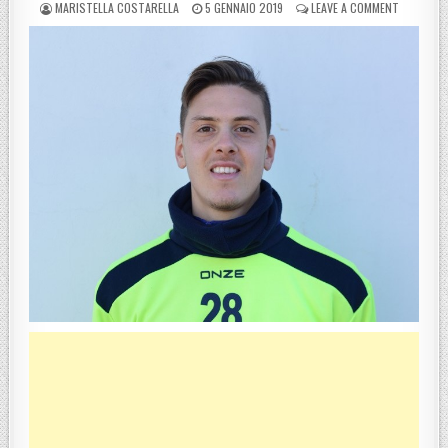
POSTED BY
POSTED ON
ON ASD C
MARISTELLA COSTARELLA
5 GENNAIO 2019
LEAVE A COMMENT