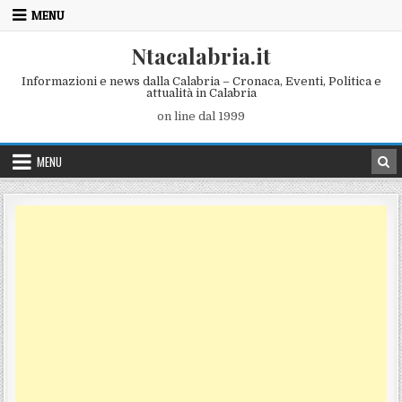
Skip to content
MENU
Ntacalabria.it
Informazioni e news dalla Calabria – Cronaca, Eventi, Politica e
attualità in Calabria
on line dal 1999
MENU