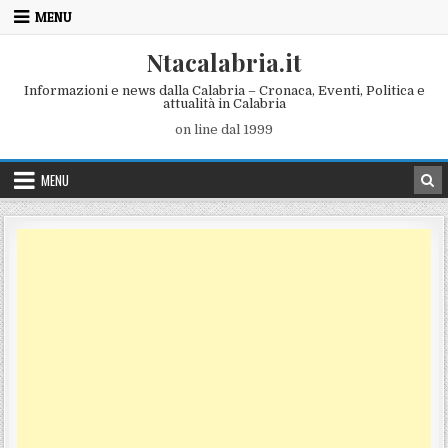
Skip to content
MENU
Ntacalabria.it
Informazioni e news dalla Calabria – Cronaca, Eventi, Politica e
attualità in Calabria
on line dal 1999
MENU