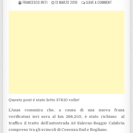
POSTED BY
POSTED ON
ON A3, UN AL
FRANCESCO IRITI
13 MARZO 2010
LEAVE A COMMENT
Questo post é stato letto 37610 volte!
L’Anas comunica che, a causa di una nuova frana
verificatasi ieri sera al km 266,250, è stato richiuso al
traffico il tratto dell’autostrada A3 Salerno-Reggio Calabria
compreso tra gli svincoli di Cosenza Sud e Rogliano.