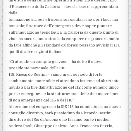
direttore della centrale operativa Suem 118 e del servizio
d’Elisoccorso della Calabria – dovrà essere rappresentata
dalla
formazione sia per gli operatori sanitari che per i laici, ma
non solo; il settore dell’emergenza deve saper puntare
sull’innovazione tecnologica, la Calabria da questo punto di
vista ha ancora tanta strada da compiere e c’p ancora molto
da fare affinché gli standard calabresi possano avvicinarsi a
quelli di altre regioni italiane”.
“Ci attende un compito gravoso – ha detto il nuovo
presidente nazionale della SIS
118, Riccardo Sestini – siamo in un periodo di forte
cambiamento; tante sfide ci attendono insieme ad altretante
novità a partire dall’attivazione del 112 come numero unico
per le emergenze e la strutturazione delle due nuove linee
di non emergenza del 116 e del 118”.
Al termine del congresso la SIS 118 ha nominato il suo nuovo
consiglio direttivo, sarà presieduto da Riccardo Sestini,
direttore del Sis di Ancona e ne faranno parte i medici
Andrea Paoli, Giuseppe Scalese, Anna Francesca Perrio,