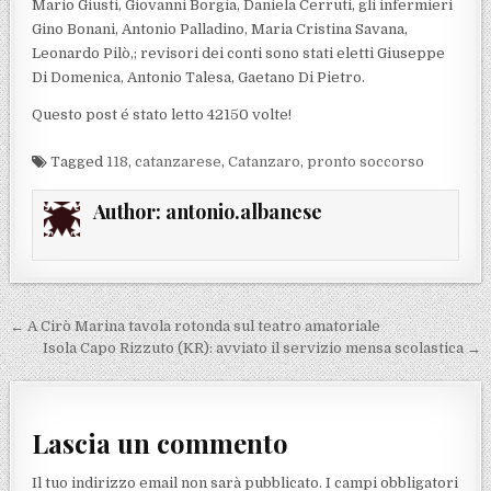
Mario Giusti, Giovanni Borgia, Daniela Cerruti, gli infermieri
Gino Bonani, Antonio Palladino, Maria Cristina Savana,
Leonardo Pilò,; revisori dei conti sono stati eletti Giuseppe
Di Domenica, Antonio Talesa, Gaetano Di Pietro.
Questo post é stato letto 42150 volte!
Tagged
118
,
catanzarese
,
Catanzaro
,
pronto soccorso
Author:
antonio.albanese
Navigazione articoli
← A Cirò Marina tavola rotonda sul teatro amatoriale
Isola Capo Rizzuto (KR): avviato il servizio mensa scolastica →
Lascia un commento
Il tuo indirizzo email non sarà pubblicato.
I campi obbligatori