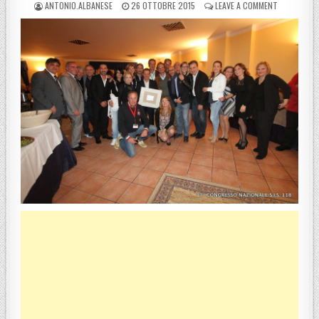
POSTED BY
POSTED ON
ON SQUILLA
ANTONIO.ALBANESE
26 OTTOBRE 2015
LEAVE A COMMENT