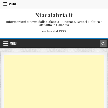
Skip to content
MENU
Ntacalabria.it
Informazioni e news dalla Calabria – Cronaca, Eventi, Politica e
attualità in Calabria
on line dal 1999
MENU