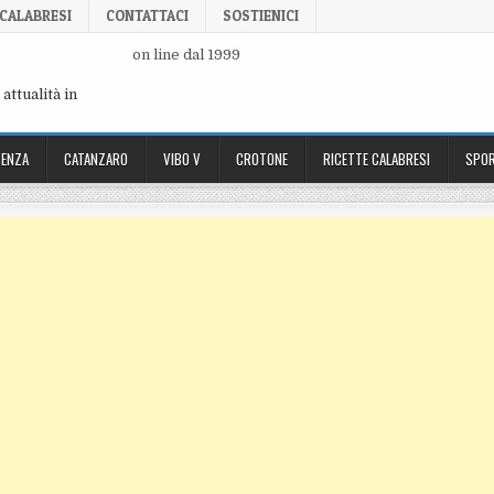
 CALABRESI
CONTATTACI
SOSTIENICI
on line dal 1999
attualità in
ENZA
CATANZARO
VIBO V
CROTONE
RICETTE CALABRESI
SPOR