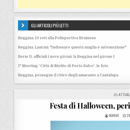
GLI ARTICOLI PIÙ LETTI
Reggina: 13 reti alla Polisportiva Bruinese
Reggina, Lancini: "Indossare questa maglia è un'emozione"
Serie D, ufficiali i nove gironi: la Reggina nel girone I
1° Meeting “Città di Melito di Porto Salvo”, le foto
Reggina, prosegue il ritiro degli amaranto a Cantalupa
POSTED
ATTUAL
Festa di Halloween, peri
POSTED BY
PO
MARIA1
28