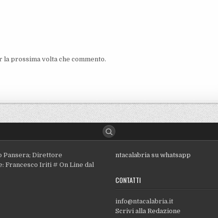
er la prossima volta che commento.
o Pansera; Direttore
ntacalabria su whatsapp
: Francesco Iriti # On Line dal
CONTATTI
info@ntacalabria.it
Scrivi alla Redazione