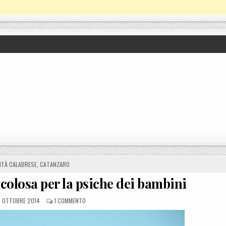
 IN
ITÀ CALABRESE
,
CATANZARO
colosa per la psiche dei bambini
STED ON
SU FESTA DI HALLOWEEN, PERICOLOSA PER LA PSICHE DEI
 OTTOBRE 2014
1 COMMENTO