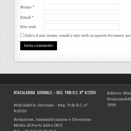
Nome
*
Email
*
Sito web
Salva il mio nome, email e sito web in questo browser p
NTACALABRIA GIORNALE – REG. TRIB R.C. N° 8/2010
Editore: Nin
Responsabile
1999
NtaCalabria Giornale – Reg. Trib R.C. n°
8/2010
Redazione, Amministrazione e Direzione:
Melito di Porto Salvo (RC)