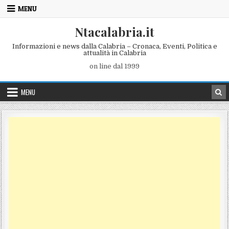
Skip to content
MENU
Ntacalabria.it
Informazioni e news dalla Calabria – Cronaca, Eventi, Politica e
attualità in Calabria
on line dal 1999
MENU