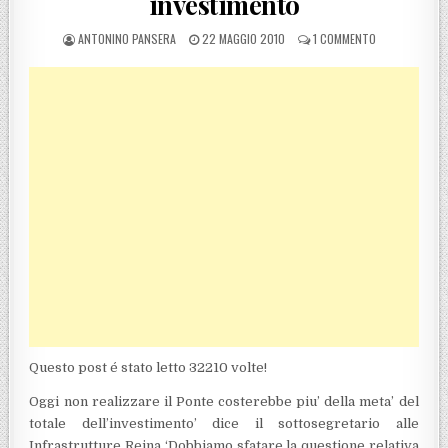
investimento
POSTED BY
POSTED ON
SU PONTE SUL
ANTONINO PANSERA
22 MAGGIO 2010
1 COMMENTO
Questo post é stato letto 32210 volte!
Oggi non realizzare il Ponte costerebbe piu’ della meta’ del
totale dell’investimento’ dice il sottosegretario alle
Infrastrutture Reina ‘Dobbiamo sfatare la questione relativa