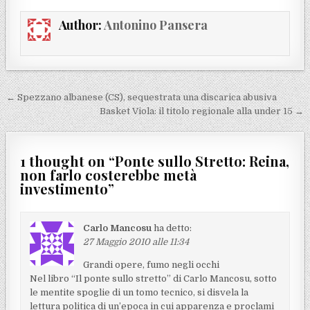
Author:
Antonino Pansera
Navigazione articoli
← Spezzano albanese (CS), sequestrata una discarica abusiva
Basket Viola: il titolo regionale alla under 15 →
1 thought on “
Ponte sullo Stretto: Reina,
non farlo costerebbe metà
investimento
”
Carlo Mancosu
ha detto:
27 Maggio 2010 alle 11:34
Grandi opere, fumo negli occhi
Nel libro “Il ponte sullo stretto” di Carlo Mancosu, sotto
le mentite spoglie di un tomo tecnico, si disvela la
lettura politica di un’epoca in cui apparenza e proclami