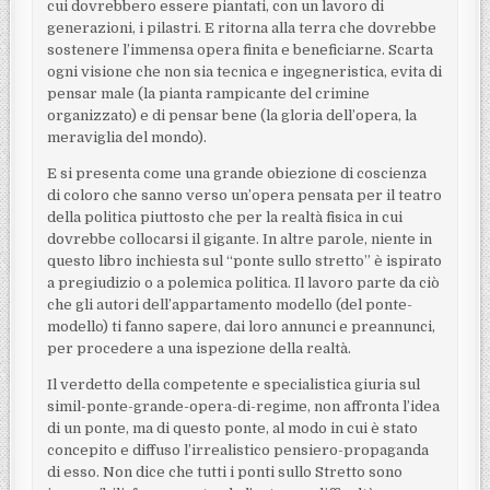
cui dovrebbero essere piantati, con un lavoro di
generazioni, i pilastri. E ritorna alla terra che dovrebbe
sostenere l’immensa opera finita e beneficiarne. Scarta
ogni visione che non sia tecnica e ingegneristica, evita di
pensar male (la pianta rampicante del crimine
organizzato) e di pensar bene (la gloria dell’opera, la
meraviglia del mondo).
E si presenta come una grande obiezione di coscienza
di coloro che sanno verso un’opera pensata per il teatro
della politica piuttosto che per la realtà fisica in cui
dovrebbe collocarsi il gigante. In altre parole, niente in
questo libro inchiesta sul “ponte sullo stretto” è ispirato
a pregiudizio o a polemica politica. Il lavoro parte da ciò
che gli autori dell’appartamento modello (del ponte-
modello) ti fanno sapere, dai loro annunci e preannunci,
per procedere a una ispezione della realtà.
Il verdetto della competente e specialistica giuria sul
simil-ponte-grande-opera-di-regime, non affronta l’idea
di un ponte, ma di questo ponte, al modo in cui è stato
concepito e diffuso l’irrealistico pensiero-propaganda
di esso. Non dice che tutti i ponti sullo Stretto sono