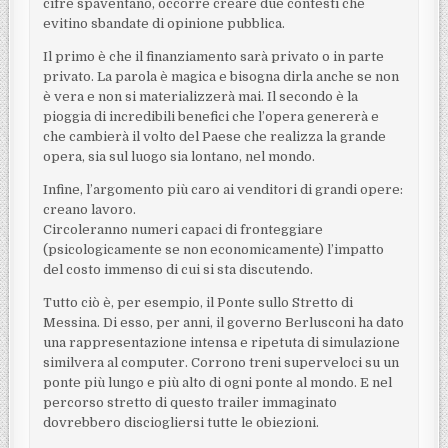
cifre spaventano, occorre creare due contesti che
evitino sbandate di opinione pubblica.
Il primo è che il finanziamento sarà privato o in parte
privato. La parola è magica e bisogna dirla anche se non
è vera e non si materializzerà mai. Il secondo è la
pioggia di incredibili benefici che l’opera genererà e
che cambierà il volto del Paese che realizza la grande
opera, sia sul luogo sia lontano, nel mondo.
Infine, l’argomento più caro ai venditori di grandi opere:
creano lavoro.
Circoleranno numeri capaci di fronteggiare
(psicologicamente se non economicamente) l’impatto
del costo immenso di cui si sta discutendo.
Tutto ciò è, per esempio, il Ponte sullo Stretto di
Messina. Di esso, per anni, il governo Berlusconi ha dato
una rappresentazione intensa e ripetuta di simulazione
similvera al computer. Corrono treni superveloci su un
ponte più lungo e più alto di ogni ponte al mondo. E nel
percorso stretto di questo trailer immaginato
dovrebbero disciogliersi tutte le obiezioni.