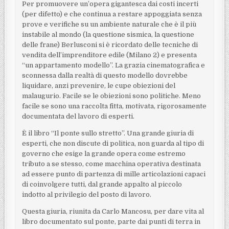
Per promuovere un’opera gigantesca dai costi incerti
(per difetto) e che continua a restare appoggiata senza
prove e verifiche su un ambiente naturale che è il più
instabile al mondo (la questione sismica, la questione
delle frane) Berlusconi si è ricordato delle tecniche di
vendita dell’imprenditore edile (Milano 2) e presenta
“un appartamento modello”. La grazia cinematografica e
sconnessa dalla realtà di questo modello dovrebbe
liquidare, anzi prevenire, le cupe obiezioni del
malaugurio. Facile se le obiezioni sono politiche. Meno
facile se sono una raccolta fitta, motivata, rigorosamente
documentata del lavoro di esperti.
È il libro “Il ponte sullo stretto”. Una grande giuria di
esperti, che non discute di politica, non guarda al tipo di
governo che esige la grande opera come estremo
tributo a se stesso, come macchina operativa destinata
ad essere punto di partenza di mille articolazioni capaci
di coinvolgere tutti, dal grande appalto al piccolo
indotto al privilegio del posto di lavoro.
Questa giuria, riunita da Carlo Mancosu, per dare vita al
libro documentato sul ponte, parte dai punti di terra in