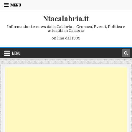
Skip to content
MENU
Ntacalabria.it
Informazioni e news dalla Calabria – Cronaca, Eventi, Politica e
attualità in Calabria
on line dal 1999
MENU