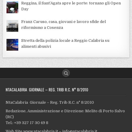
Reggina, il Sant’Agata apre le porte: tornano gli Open
Day
Franz Caruso, casa, giovani e lavoro sfide del
riformismo a Cosenza
Stretta della polizia locale a Reggio Calabria su
alimenti abusivi
NTACALABRIA GIORNALE – REG. TRIB R.C. N° 8/2010
NtaCalabria Giornale – Reg. Trib R.C. n° 8/2010
Redazione, Amministrazione e Direzione: Melito di Porto Salvo
(RC)
Tel.: +39 327 17 30 49 8
Web Site www.ntacalabria.it – info@ntacalabria.it