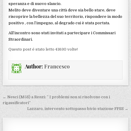
speranza e di nuovo slancio.
Melito deve diventare una città dove sia bello stare, deve
riscoprire la bellezza del suo territorio, rispondere in modo
positivo , con l’impegno, al degrado cui è stata portata.
All’incontro sono stati invitati a partecipare i Commissari
Straordinari.
Questo post é stato letto 41630 volte!
Author:
Francesco
Navigazione articoli
← Nesci (M5S) a Renzi: ” I problemi non si risolvono con i
rigassificatori”
Lazzaro, intervento sottopasso bivio stazione FFSS →