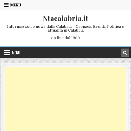
Skip to content
MENU
Ntacalabria.it
Informazioni e news dalla Calabria – Cronaca, Eventi, Politica e
attualità in Calabria
on line dal 1999
MENU