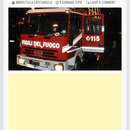
POSTED BY
POSTED ON
ON INCIDE
MARISTELLA COSTARELLA
8 GENNAIO 2018
LEAVE A COMMENT