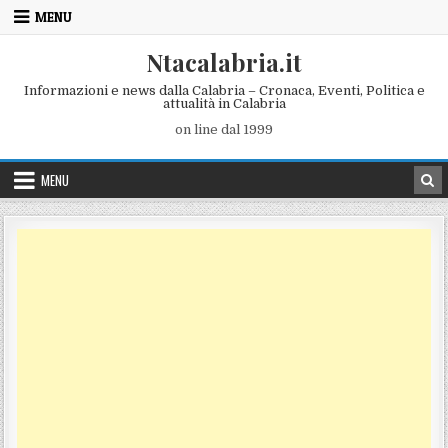
Skip to content
MENU
Ntacalabria.it
Informazioni e news dalla Calabria – Cronaca, Eventi, Politica e
attualità in Calabria
on line dal 1999
MENU