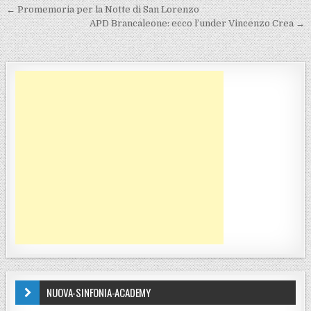
Navigazione articoli
← Promemoria per la Notte di San Lorenzo
APD Brancaleone: ecco l’under Vincenzo Crea →
NUOVA-SINFONIA-ACADEMY