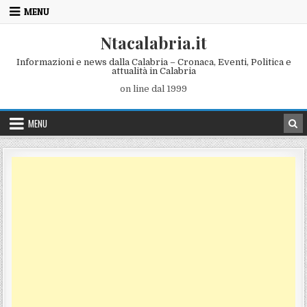
Skip to content
MENU
Ntacalabria.it
Informazioni e news dalla Calabria – Cronaca, Eventi, Politica e
attualità in Calabria
on line dal 1999
MENU