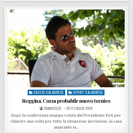
CALCIO CALABRESE
SPORT CALABRESE
Posted in
Reggina, Cozza probabile nuovo tecnico
POSTED BY
POSTED ON
FRANCESCO
17 LUGLIO 2014
Dopo la conferenza stampa voluta dal Presidente Foti per
chiarire una volta per tutte la situazione iscrizione, in casa
amaranto si…