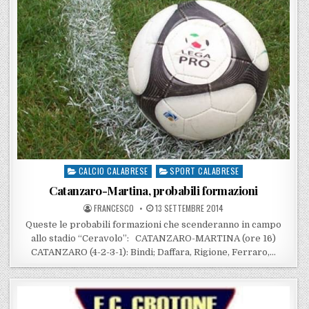
CALCIO CALABRESE
SPORT CALABRESE
Posted in
Catanzaro-Martina, probabili formazioni
POSTED BY
POSTED ON
FRANCESCO
13 SETTEMBRE 2014
Queste le probabili formazioni che scenderanno in campo
allo stadio “Ceravolo”: CATANZARO-MARTINA (ore 16)
CATANZARO (4-2-3-1): Bindi; Daffara, Rigione, Ferraro,…