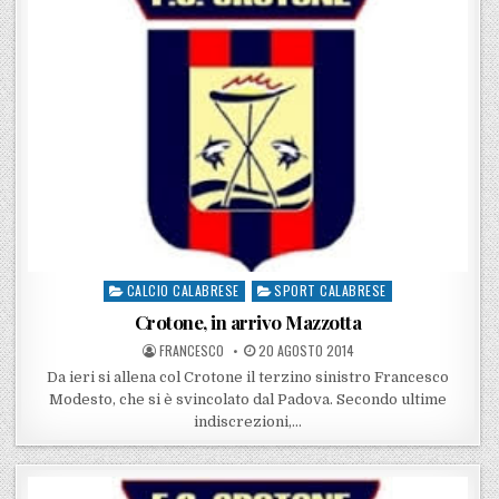
CALCIO CALABRESE
SPORT CALABRESE
Posted in
Crotone, in arrivo Mazzotta
POSTED BY
POSTED ON
FRANCESCO
20 AGOSTO 2014
Da ieri si allena col Crotone il terzino sinistro Francesco
Modesto, che si è svincolato dal Padova. Secondo ultime
indiscrezioni,…