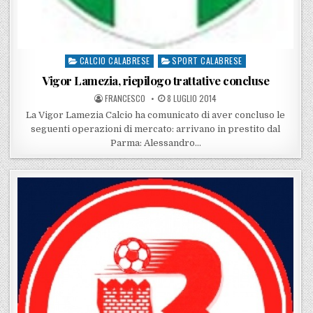
CALCIO CALABRESE
SPORT CALABRESE
Posted in
Vigor Lamezia, riepilogo trattative concluse
POSTED BY
POSTED ON
FRANCESCO
8 LUGLIO 2014
La Vigor Lamezia Calcio ha comunicato di aver concluso le
seguenti operazioni di mercato: arrivano in prestito dal
Parma: Alessandro…