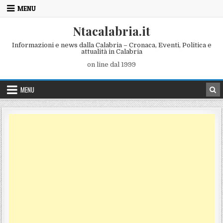
Skip to content
MENU
Ntacalabria.it
Informazioni e news dalla Calabria – Cronaca, Eventi, Politica e
attualità in Calabria
on line dal 1999
MENU