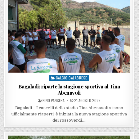
CALCIO CALABRESE
Posted in
Bagaladi: riparte la stagione sportiva al Tina
Abenavoli
POSTED BY
POSTED ON
NINO PANSERA
21 AGOSTO 2025
Bagaladi – I cancelli dello stadio Tina Abenavoli si sono
ufficialmente riaperti: è iniziata la nuova stagione sportiva
dei rossoverdi….