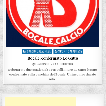
CALCIO CALABRESE
SPORT CALABRESE
Posted in
Bocale, confermato Lo Gatto
POSTED BY
POSTED ON
FRANCESCO
7 LUGLIO 2014
Subentrato due stagioni fa a Pasculli, Piero Lo Gatto è stato
confermato sulla panchina del Bocale. Un incontro durato
solo…