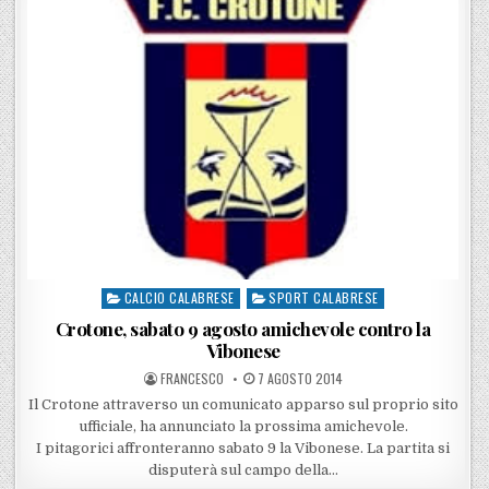
CALCIO CALABRESE
SPORT CALABRESE
Posted in
Crotone, sabato 9 agosto amichevole contro la
Vibonese
POSTED BY
POSTED ON
FRANCESCO
7 AGOSTO 2014
Il Crotone attraverso un comunicato apparso sul proprio sito
ufficiale, ha annunciato la prossima amichevole.
I pitagorici affronteranno sabato 9 la Vibonese. La partita si
disputerà sul campo della…