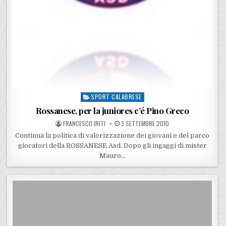
SPORT CALABRESE
Posted in
Rossanese, per la juniores c’é Pino Greco
POSTED BY
POSTED ON
FRANCESCO IRITI
3 SETTEMBRE 2010
Continua la politica di valorizzazione dei giovani e del parco
giocatori della ROSSANESE Asd. Dopo gli ingaggi di mister
Mauro…