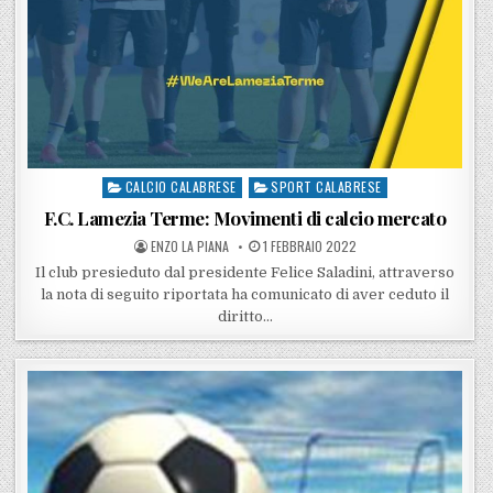
CALCIO CALABRESE
SPORT CALABRESE
Posted in
F.C. Lamezia Terme: Movimenti di calcio mercato
POSTED BY
POSTED ON
ENZO LA PIANA
1 FEBBRAIO 2022
Il club presieduto dal presidente Felice Saladini, attraverso
la nota di seguito riportata ha comunicato di aver ceduto il
diritto…