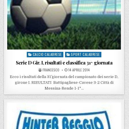
CALCIO CALABRESE
SPORT CALABRESE
Posted in
Serie D Gir. I, risultati e classifica 31^ giornata
POSTED BY
POSTED ON
FRANCESCO
14 APRILE 2014
Ecco i risultati della 31^ giornata del campionato dei serie D,
girone I. RISULTATI Battipagliese-Cavese 3-2 Città di
Messina-Rende 1-1*…