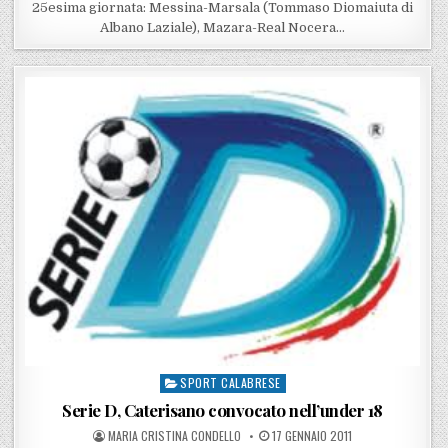
25esima giornata: Messina-Marsala (Tommaso Diomaiuta di
Albano Laziale), Mazara-Real Nocera…
SPORT CALABRESE
Posted in
Serie D, Caterisano convocato nell’under 18
POSTED BY
POSTED ON
MARIA CRISTINA CONDELLO
17 GENNAIO 2011