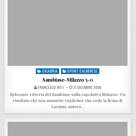
CALABRIA
SPORT CALABRESE
Posted in
Sambiase-Milazzo 5-0
POSTED BY
POSTED ON
FRANCESCO IRITI
21 DICEMBRE 2009
Roboante vittoria del Sambiase sulla capolsitra Milazzo. Un
risultato che non ammette replichee che vede la firma di
Laviano, autore…