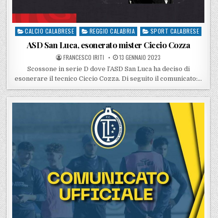
CALCIO CALABRESE
REGGIO CALABRIA
SPORT CALABRESE
Posted in
ASD San Luca, esonerato mister Ciccio Cozza
POSTED BY
POSTED ON
FRANCESCO IRITI
13 GENNAIO 2023
Scossone in serie D dove l’ASD San Luca ha deciso di
esonerare il tecnico Ciccio Cozza. Di seguito il comunicato:…