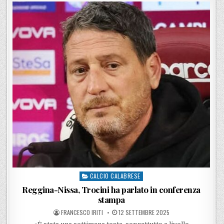
CALCIO CALABRESE
Posted in
Reggina-Nissa, Trocini ha parlato in conferenza
stampa
POSTED BY
POSTED ON
FRANCESCO IRITI
12 SETTEMBRE 2025