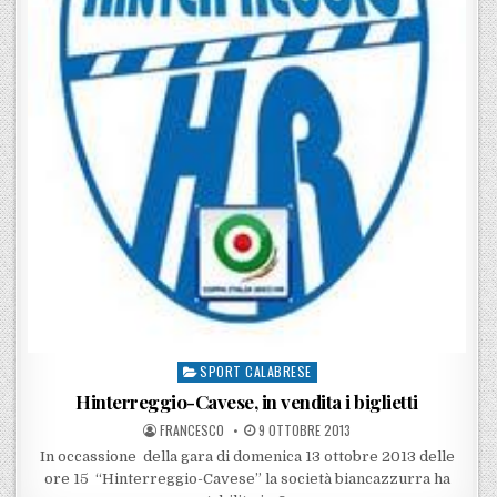
SPORT CALABRESE
Posted in
Hinterreggio-Cavese, in vendita i biglietti
POSTED BY
POSTED ON
FRANCESCO
9 OTTOBRE 2013
In occassione della gara di domenica 13 ottobre 2013 delle
ore 15 “Hinterreggio-Cavese” la società biancazzurra ha