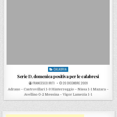
CALABRIA
Posted in
Serie D, domenica positiva per le calabresi
POSTED BY
POSTED ON
FRANCESCO IRITI
20 DICEMBRE 2009
Adrano – Castrovillari 1-3 Hinterreggio – Nissa 1-1 Mazara –
Avellino 0-2 Messina – Vigor Lamezia 1-1