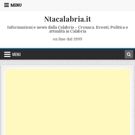
Skip to content
MENU
Ntacalabria.it
Informazioni e news dalla Calabria – Cronaca, Eventi, Politica e
attualità in Calabria
on line dal 1999
MENU