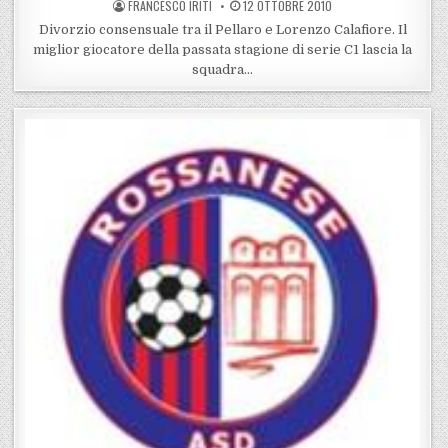
POSTED BY
POSTED ON
FRANCESCO IRITI
12 OTTOBRE 2010
Divorzio consensuale tra il Pellaro e Lorenzo Calafiore. Il
miglior giocatore della passata stagione di serie C1 lascia la
squadra…