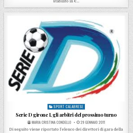
stabilito in €…
SPORT CALABRESE
Posted in
Serie D girone I, gli arbitri del prossimo turno
POSTED BY
POSTED ON
MARIA CRISTINA CONDELLO
29 GENNAIO 2011
Di seguito viene riportato l’elenco dei direttori di gara della