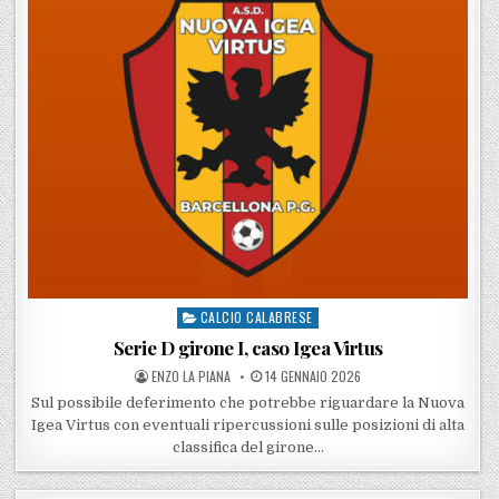
CALCIO CALABRESE
Posted in
Serie D girone I, caso Igea Virtus
POSTED BY
POSTED ON
ENZO LA PIANA
14 GENNAIO 2026
Sul possibile deferimento che potrebbe riguardare la Nuova
Igea Virtus con eventuali ripercussioni sulle posizioni di alta
classifica del girone…