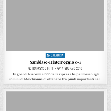
CALABRIA
Posted in
Sambiase-Hinterreggio 0-1
POSTED BY
POSTED ON
FRANCESCO IRITI
17 FEBBRAIO 2010
Un goal di Niscemi al 22′ della ripresa ha permesso agli
uomini di Melchionna di ottenere tre punti importanti nel…