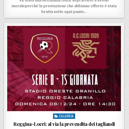
«È stata una settimana tosta, soprattutto a livello
moraleperché la prestazione che abbiamo offerto è stata
brutta sotto ogni punto…
CALABRIA
Posted in
Reggina-Locri: al via la prevendita dei tagliandi