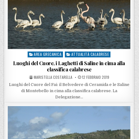
AREA GRECANICA
ATTUALITÀ CALABRESE
Posted in
Luoghi del Cuore, i Laghetti di Saline in cima alla
classifica calabrese
POSTED BY
POSTED ON
MARISTELLA COSTARELLA
12 FEBBRAIO 2019
Luoghi del Cuore del Fai: il Belvedere di Ceramida e le Saline
di Montebello in cima alla classifica calabrese. La
Delegazione…