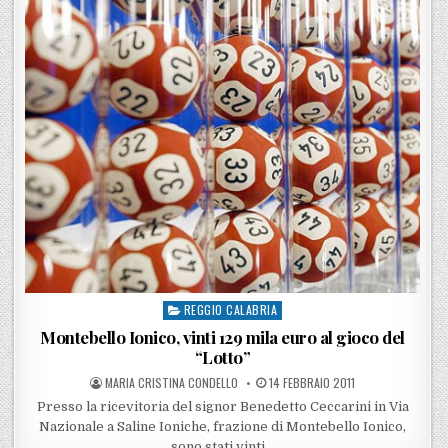
REGGIO CALABRIA
Posted in
Montebello Ionico, vinti 129 mila euro al gioco del
“Lotto”
POSTED BY
POSTED ON
MARIA CRISTINA CONDELLO
14 FEBBRAIO 2011
Presso la ricevitoria del signor Benedetto Ceccarini in Via
Nazionale a Saline Ioniche, frazione di Montebello Ionico,
sono stati vinti…