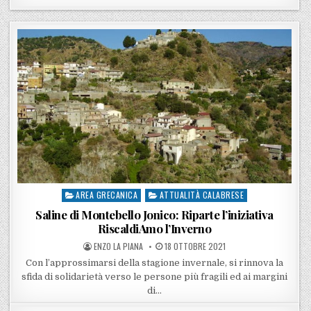
AREA GRECANICA
ATTUALITÀ CALABRESE
Posted in
Saline di Montebello Jonico: Riparte l’iniziativa
RiscaldiAmo l’Inverno
POSTED BY
POSTED ON
ENZO LA PIANA
18 OTTOBRE 2021
Con l’approssimarsi della stagione invernale, si rinnova la
sfida di solidarietà verso le persone più fragili ed ai margini
di…