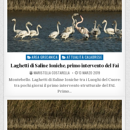
AREA GRECANICA
ATTUALITÀ CALABRESE
Posted in
Laghetti di Saline Ioniche, primo intervento del Fai
POSTED BY
POSTED ON
MARISTELLA COSTARELLA
13 MARZO 2019
Montebello. Laghetti di Saline Ioniche tra i Luoghi del Cuore:
tra pochi giorni il primo intervento strutturale del FAI.
Primo…