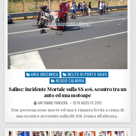
AREA GRECANICA
MELITO DI PORTO SALVO
Posted in
REGGIO CALABRIA
Saline: Incidente Mortale sulla SS 106, scontro tra un
auto ed una motoape
POSTED BY
POSTED ON
ANTONINO PANSERA
19 AGOSTO 2013
Due persona sono morte ed una è rimasta ferita a causa di
uno scontro avvenuto sulla SS 106 Jonica all’altezza…