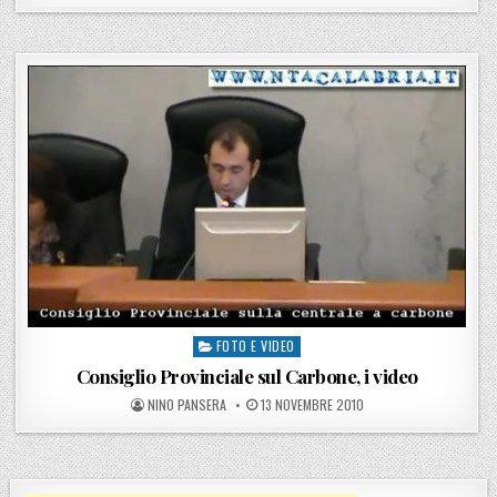
FOTO E VIDEO
Posted in
Consiglio Provinciale sul Carbone, i video
POSTED BY
POSTED ON
NINO PANSERA
13 NOVEMBRE 2010