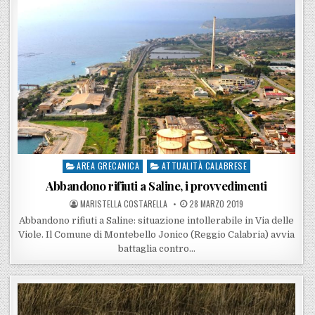
AREA GRECANICA
ATTUALITÀ CALABRESE
Posted in
Abbandono rifiuti a Saline, i provvedimenti
POSTED BY
POSTED ON
MARISTELLA COSTARELLA
28 MARZO 2019
Abbandono rifiuti a Saline: situazione intollerabile in Via delle
Viole. Il Comune di Montebello Jonico (Reggio Calabria) avvia
battaglia contro…