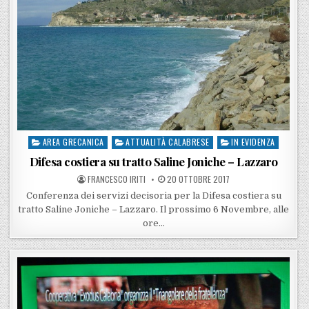
AREA GRECANICA
ATTUALITÀ CALABRESE
IN EVIDENZA
Posted in
Difesa costiera su tratto Saline Joniche – Lazzaro
POSTED BY
POSTED ON
FRANCESCO IRITI
20 OTTOBRE 2017
Conferenza dei servizi decisoria per la Difesa costiera su
tratto Saline Joniche – Lazzaro. Il prossimo 6 Novembre, alle
ore…