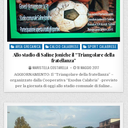
AREA GRECANICA
CALCIO CALABRESE
SPORT CALABRESE
Posted in
Allo stadio di Saline Joniche il “Triangolare della
fratellanza”
POSTED BY
POSTED ON
MARISTELLA COSTARELLA
18 MAGGIO 2017
AGGIORNAMENTO: Il “Triangolare della fratellanza” –
organizzato dalla Cooperativa “Exodus Calabria” -previsto
per la giornata di oggi allo stadio comunale di Saline…