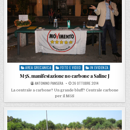
AREA GRECANICA
FOTO E VIDEO
IN EVIDENZA
Posted in
M5S, manifestazione no carbone a Saline J
POSTED BY
POSTED ON
ANTONINO PANSERA
26 OTTOBRE 2014
La centrale a carbone? Un grande bluff? Centrale carbone
per il M5S