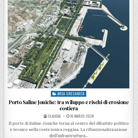
AREA GRECANICA
Posted in
Porto Saline Joniche: tra sviluppo e rischi di erosione
costiera
POSTED BY
POSTED ON
CLAUDIA
16 MARZO 2026
Il porto di Saline Joniche torna al centro del dibattito politico
e tecnico nella costa ionica reggina. La rifunzionalizzazione
dell’infrastruttura…