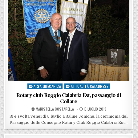
AREA GRECANICA
ATTUALITÀ CALABRESE
Posted in
Rotary club Reggio Calabria Est, passaggio di
Collare
POSTED BY
POSTED ON
MARISTELLA COSTARELLA
16 LUGLIO 2019
Si è svolta venerdì 5 luglio a Saline Joniche, la cerimonia del
Passaggio delle Consegne Rotary Club Reggio Calabria Est…