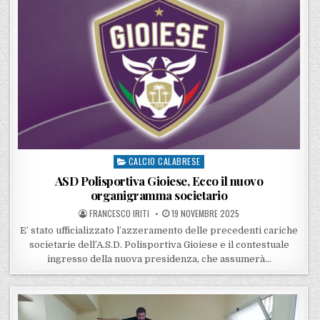
CALCIO CALABRESE
Posted in
ASD Polisportiva Gioiese, Ecco il nuovo
organigramma societario
POSTED BY
POSTED ON
FRANCESCO IRITI
19 NOVEMBRE 2025
E’ stato ufficializzato l’azzeramento delle precedenti cariche
societarie dell’A.S.D. Polisportiva Gioiese e il contestuale
ingresso della nuova presidenza, che assumerà…