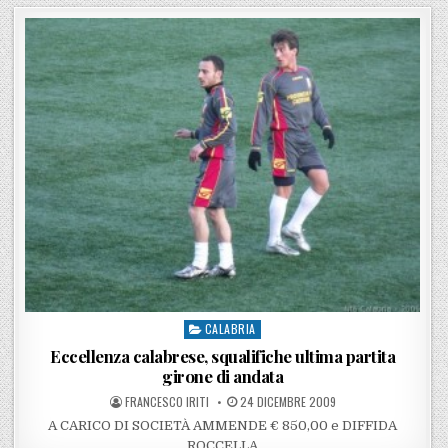
CALABRIA
Posted in
Eccellenza calabrese, squalifiche ultima partita
girone di andata
POSTED BY
POSTED ON
FRANCESCO IRITI
24 DICEMBRE 2009
A CARICO DI SOCIETÀ AMMENDE € 850,00 e DIFFIDA
ROCCELLA