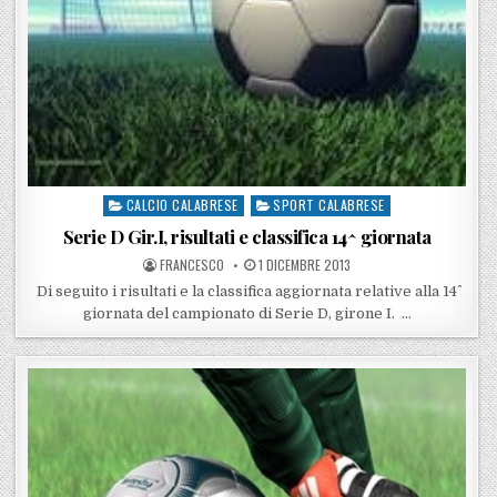
CALCIO CALABRESE
SPORT CALABRESE
Posted in
Serie D Gir.I, risultati e classifica 14^ giornata
POSTED BY
POSTED ON
FRANCESCO
1 DICEMBRE 2013
Di seguito i risultati e la classifica aggiornata relative alla 14^
giornata del campionato di Serie D, girone I. …