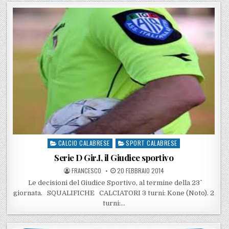
CALCIO CALABRESE
SPORT CALABRESE
Posted in
Serie D Gir.I, il Giudice sportivo
POSTED BY
POSTED ON
FRANCESCO
20 FEBBRAIO 2014
Le decisioni del Giudice Sportivo, al termine della 23^
giornata. SQUALIFICHE CALCIATORI 3 turni: Kone (Noto). 2
turni:…