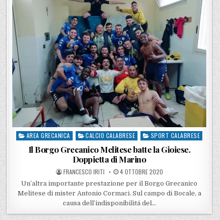
AREA GRECANICA
CALCIO CALABRESE
SPORT CALABRESE
Posted in
Il Borgo Grecanico Melitese batte la Gioiese.
Doppietta di Marino
POSTED BY
POSTED ON
FRANCESCO IRITI
4 OTTOBRE 2020
Un’altra importante prestazione per il Borgo Grecanico
Melitese di mister Antonio Cormaci. Sul campo di Bocale, a
causa dell’indisponibilitá del…