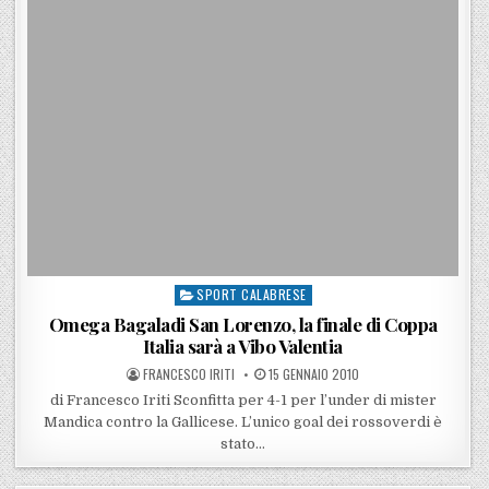
SPORT CALABRESE
Posted in
Omega Bagaladi San Lorenzo, la finale di Coppa
Italia sarà a Vibo Valentia
POSTED BY
POSTED ON
FRANCESCO IRITI
15 GENNAIO 2010
di Francesco Iriti Sconfitta per 4-1 per l’under di mister
Mandica contro la Gallicese. L’unico goal dei rossoverdi è
stato…