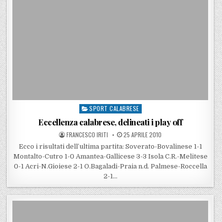
SPORT CALABRESE
Posted in
Eccellenza calabrese, delineati i play off
POSTED BY
POSTED ON
FRANCESCO IRITI
25 APRILE 2010
Ecco i risultati dell’ultima partita: Soverato-Bovalinese 1-1
Montalto-Cutro 1-0 Amantea-Gallicese 3-3 Isola C.R.-Melitese
0-1 Acri-N.Gioiese 2-1 O.Bagaladi-Praia n.d. Palmese-Roccella
2-1…