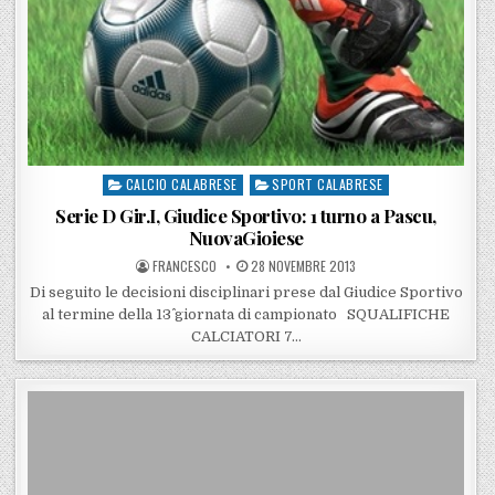
CALCIO CALABRESE
SPORT CALABRESE
Posted in
Serie D Gir.I, Giudice Sportivo: 1 turno a Pascu,
NuovaGioiese
POSTED BY
POSTED ON
FRANCESCO
28 NOVEMBRE 2013
Di seguito le decisioni disciplinari prese dal Giudice Sportivo
al termine della 13^ giornata di campionato SQUALIFICHE
CALCIATORI 7…