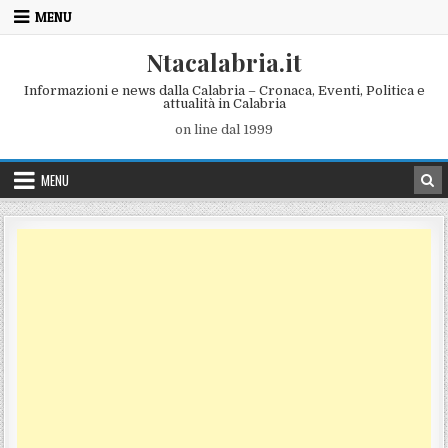
Skip to content
MENU
Ntacalabria.it
Informazioni e news dalla Calabria – Cronaca, Eventi, Politica e
attualità in Calabria
on line dal 1999
MENU