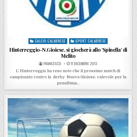
CALCIO CALABRESE
SPORT CALABRESE
Posted in
Hinterreggio-N.Gioiese, si giocherà allo ‘Spinella’ di
Melito
POSTED BY
POSTED ON
FRANCESCO
11 DICEMBRE 2013
L’ Hinterreggio ha reso noto che il prossimo match di
campionato contro la derby Nuova Gioiese, valevole per la
penultima…