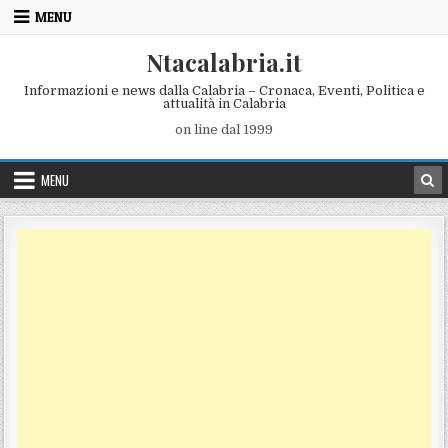
Skip to content
MENU
Ntacalabria.it
Informazioni e news dalla Calabria – Cronaca, Eventi, Politica e
attualità in Calabria
on line dal 1999
MENU