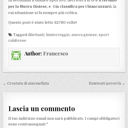
In settimana il Giudice Sportivo, decreterà lo
0-3 a tavolino
per la Nuova Gioiese, e -1 in classifica per i biancazzurri,
la
cui situazione si fa sempre più critica.
Questo post é stato letto 32780 volte!
Tagged
dilettanti
,
hinterreggio
,
nuova gioiese
,
sport
calabrese
Author:
Francesco
Navigazione articoli
← Crostata di marmellata
Esistenti povertà →
Lascia un commento
Il tuo indirizzo email non sarà pubblicato.
I campi obbligatori
sono contrassegnati
*