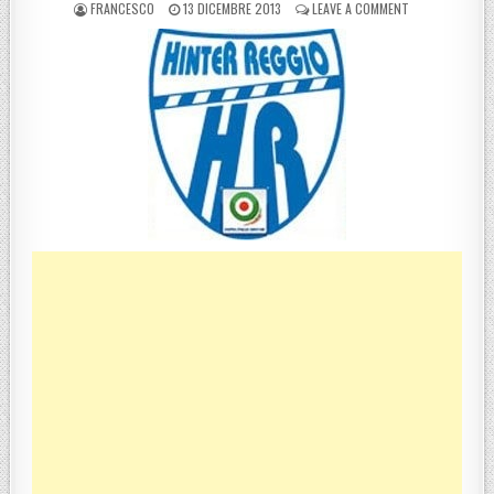
POSTED BY
POSTED ON
ON ANNULLATA 
FRANCESCO
13 DICEMBRE 2013
LEAVE A COMMENT