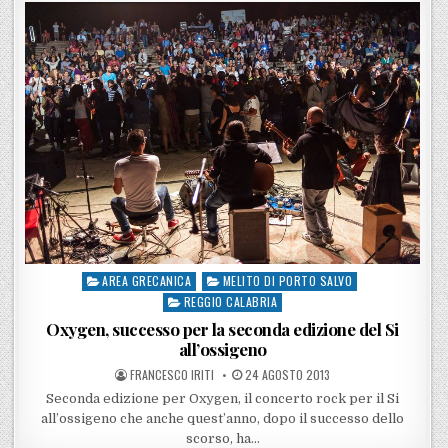
AREA GRECANICA
MELITO DI PORTO SALVO
Posted in
REGGIO CALABRIA
Oxygen, successo per la seconda edizione del Si
all’ossigeno
POSTED BY
POSTED ON
FRANCESCO IRITI
24 AGOSTO 2013
Seconda edizione per Oxygen, il concerto rock per il Si
all’ossigeno che anche quest’anno, dopo il successo dello
scorso, ha…