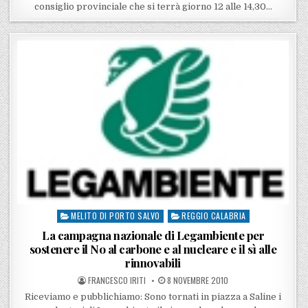
consiglio provinciale che si terrà giorno 12 alle 14,30…
MELITO DI PORTO SALVO
REGGIO CALABRIA
Posted in
La campagna nazionale di Legambiente per
sostenere il No al carbone e al nucleare e il sì alle
rinnovabili
POSTED BY
POSTED ON
FRANCESCO IRITI
8 NOVEMBRE 2010
Riceviamo e pubblichiamo: Sono tornati in piazza a Saline i