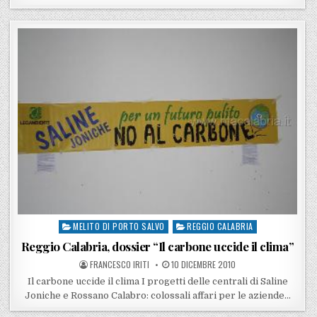
MELITO DI PORTO SALVO
REGGIO CALABRIA
Posted in
Reggio Calabria, dossier “Il carbone uccide il clima”
POSTED BY
POSTED ON
FRANCESCO IRITI
10 DICEMBRE 2010
Il carbone uccide il clima I progetti delle centrali di Saline
Joniche e Rossano Calabro: colossali affari per le aziende…