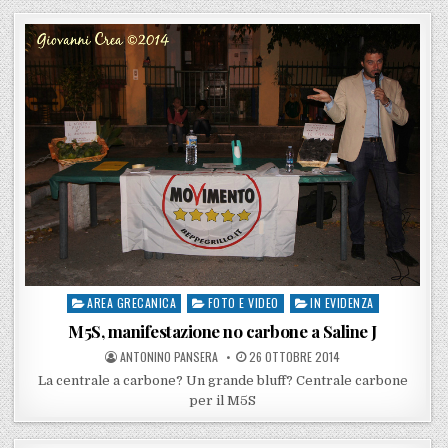
AREA GRECANICA
FOTO E VIDEO
IN EVIDENZA
Posted in
M5S, manifestazione no carbone a Saline J
POSTED BY
POSTED ON
ANTONINO PANSERA
26 OTTOBRE 2014
La centrale a carbone? Un grande bluff? Centrale carbone
per il M5S