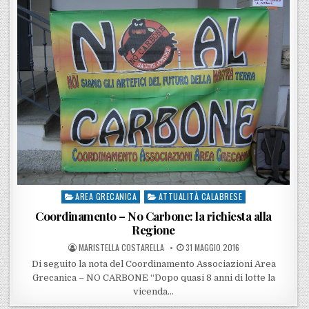
AREA GRECANICA
ATTUALITÀ CALABRESE
Posted in
Coordinamento – No Carbone: la richiesta alla
Regione
POSTED BY
POSTED ON
MARISTELLA COSTARELLA
31 MAGGIO 2016
Di seguito la nota del Coordinamento Associazioni Area
Grecanica – NO CARBONE “Dopo quasi 8 anni di lotte la
vicenda…