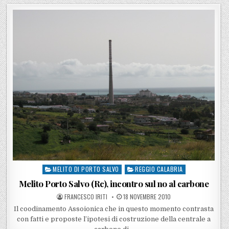
MELITO DI PORTO SALVO
REGGIO CALABRIA
Posted in
Melito Porto Salvo (Rc), incontro sul no al carbone
POSTED BY
POSTED ON
FRANCESCO IRITI
18 NOVEMBRE 2010
Il coodinamento Assoionica che in questo momento contrasta
con fatti e proposte l’ipotesi di costruzione della centrale a