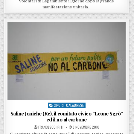
volontari di Legambiente il giorno dopo la grande
manifestazione unitaria…
SPORT CALABRESE
Posted in
Saline Joniche (Rc), il comitato civico “Leone Sgrò”
ed il no al carbone
POSTED BY
POSTED ON
FRANCESCO IRITI
8 NOVEMBRE 2010