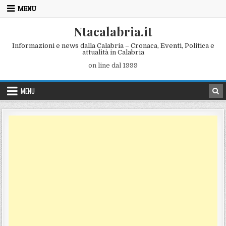
Skip to content
MENU
Ntacalabria.it
Informazioni e news dalla Calabria – Cronaca, Eventi, Politica e
attualità in Calabria
on line dal 1999
MENU