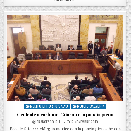
carbone di…
MELITO DI PORTO SALVO
REGGIO CALABRIA
Posted in
Centrale a carbone, Guarna e la pancia piena
POSTED BY
POSTED ON
FRANCESCO IRITI
12 NOVEMBRE 2010
Ecco le foto >>> «Meglio morire con la pancia piena che con