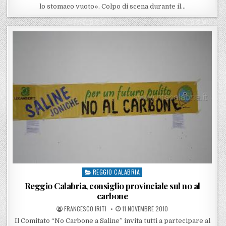
lo stomaco vuoto». Colpo di scena durante il…
REGGIO CALABRIA
Posted in
Reggio Calabria, consiglio provinciale sul no al
carbone
POSTED BY
POSTED ON
FRANCESCO IRITI
11 NOVEMBRE 2010
Il Comitato “No Carbone a Saline” invita tutti a partecipare al