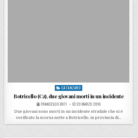
CATANZARO
Posted in
Botricello (Cz), due giovani morti in un incidente
POSTED BY
POSTED ON
FRANCESCO IRITI
20 MARZO 2010
Due giovani sono morti in un incidente stradale che si é
verificato la scorsa notte a Botricello, in provincia di…