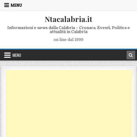
Skip to content
MENU
Ntacalabria.it
Informazioni e news dalla Calabria – Cronaca, Eventi, Politica e
attualità in Calabria
on line dal 1999
MENU