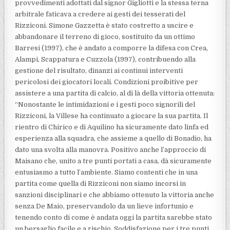
provvedimenti adottati dal signor Gigliotti e la stessa terna
arbitrale faticava a credere ai gesti dei tesserati del
Rizziconi. Simone Gazzetta è stato costretto a uscire e
abbandonare il terreno di gioco, sostituito da un ottimo
Barresi (1997), che è andato a comporre la difesa con Crea,
Alampi, Scappatura e Cuzzola (1997), contribuendo alla
gestione del risultato, dinanzi ai continui interventi
pericolosi dei giocatori locali. Condizioni proibitive per
assistere a una partita di calcio, al di là della vittoria ottenuta:
“Nonostante le intimidazioni e i gesti poco signorili del
Rizziconi, la Villese ha continuato a giocare la sua partita. Il
rientro di Chirico e di Aquilino ha sicuramente dato linfa ed
esperienza alla squadra, che assieme a quello di Bonadio, ha
dato una svolta alla manovra. Positivo anche l’approccio di
Maisano che, unito a tre punti portati a casa, dà sicuramente
entusiasmo a tutto l’ambiente. Siamo contenti che in una
partita come quella di Rizziconi non siamo incorsi in
sanzioni disciplinari e che abbiamo ottenuto la vittoria anche
senza De Maio, preservandolo da un lieve infortunio e
tenendo conto di come è andata oggi la partita sarebbe stato
un bersaglio facile e a rischio. Soddisfazione per i tre punti,