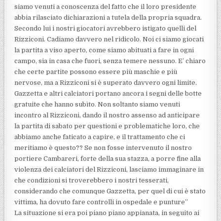
siamo venuti a conoscenza del fatto che il loro presidente
abbia rilasciato dichiarazioni a tutela della propria squadra.
Secondo lui i nostri giocatori avrebbero istigato quelli del
Rizziconi. Cadiamo davvero nel ridicolo. Noi ci siamo giocati
la partita a viso aperto, come siamo abituati a fare in ogni
campo, sia in casa che fuori, senza temere nessuno. E’ chiaro
che certe partite possono essere più maschie e più
nervose, ma a Rizziconi si è superato davvero ogni limite.
Gazzetta e altri calciatori portano ancora i segni delle botte
gratuite che hanno subìto. Non soltanto siamo venuti
incontro al Rizziconi, dando il nostro assenso ad anticipare
la partita di sabato per questioni e problematiche loro, che
abbiamo anche faticato a capire, e il trattamento che ci
meritiamo è questo?? Se non fosse intervenuto il nostro
portiere Cambareri, forte della sua stazza, a porre fine alla
violenza dei calciatori del Rizziconi, lasciamo immaginare in
che condizioni si troverebbero i nostri tesserati,
considerando che comunque Gazzetta, per quel di cui è stato
vittima, ha dovuto fare controlli in ospedale e punture”
La situazione si era poi piano piano appianata, in seguito ai