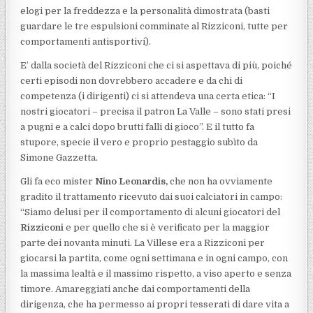
elogi per la freddezza e la personalità dimostrata (basti
guardare le tre espulsioni comminate al Rizziconi, tutte per
comportamenti antisportivi).
E’ dalla società del Rizziconi che ci si aspettava di più, poiché
certi episodi non dovrebbero accadere e da chi di
competenza (i dirigenti) ci si attendeva una certa etica: “I
nostri giocatori – precisa il patron La Valle – sono stati presi
a pugni e a calci dopo brutti falli di gioco”. E il tutto fa
stupore, specie il vero e proprio pestaggio subìto da
Simone Gazzetta.
Gli fa eco mister
Nino Leonardis,
che non ha ovviamente
gradito il trattamento ricevuto dai suoi calciatori in campo:
“Siamo delusi per il comportamento di alcuni giocatori del
Rizziconi
e per quello che si è verificato per la maggior
parte dei novanta minuti. La Villese era a Rizziconi per
giocarsi la partita, come ogni settimana e in ogni campo, con
la massima lealtà e il massimo rispetto, a viso aperto e senza
timore. Amareggiati anche dai comportamenti della
dirigenza, che ha permesso ai propri tesserati di dare vita a