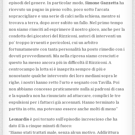
episodi del genere. In particolar modo, S
imone Gazzetta
ha
ricevuto un pugno in pieno volto, poco sotto l’arcata
sopraccigliare e una serie di calci nella schiena, mentre si
trovava a terra, dopo aver subìto un fallo. Nel primo tempo
non siamo riusciti ad esprimere il nostro gioco, anche per la
condotta dei giocatori del Rizziconi, autori di interventi un
po’ troppo irruenti e pericolosi, cui un arbitro
fortunatamente con tanta personalità ha posto rimedio con i
dovuti provvedimenti. Ma nella ripresa siamo cresciuti e
questo ha messo ancora più in difficoltà il Rizziconi. A
centrocampo la lotta si è inasprita sempre di più e
nonostante qualche intervento dei loro mediani sopra le
righe, i nostri hanno retto l’urto e segnato con Tavilla. Poi
non abbiamo concesso praticamente nulla ai padroni di casa
e la squadra non ha rinunciato ad attaccare, complici le tre
espulsioni per i fattacci già accennati. Hanno terminato la
partita in otto, ma potevano essere anche molti di meno”
Leonardis
è poi tornato sull’episodio increscioso che ha
dato il là a cinque minuti di fuoco:
“Siamo stati trattati male, senza alcun motivo. Addirittura