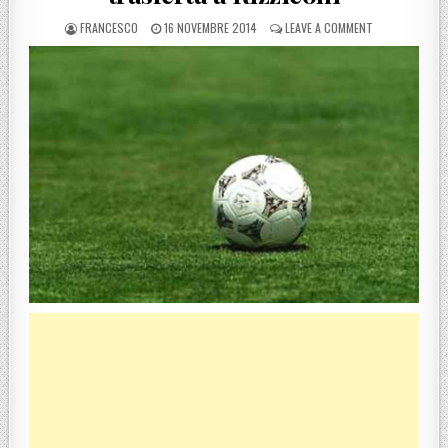
POSTED BY
POSTED ON
ON VILLESE, CA
FRANCESCO
16 NOVEMBRE 2014
LEAVE A COMMENT