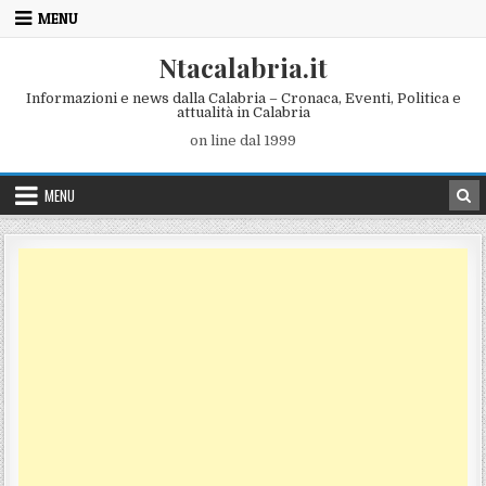
Skip to content
MENU
Ntacalabria.it
Informazioni e news dalla Calabria – Cronaca, Eventi, Politica e
attualità in Calabria
on line dal 1999
MENU