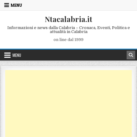
Skip to content
MENU
Ntacalabria.it
Informazioni e news dalla Calabria – Cronaca, Eventi, Politica e
attualità in Calabria
on line dal 1999
MENU