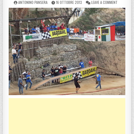
POSTED BY
POSTED ON
ON UISP RE
ANTONINO PANSERA
16 OTTOBRE 2013
LEAVE A COMMENT