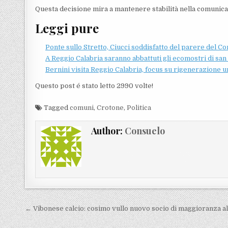
Questa decisione mira a mantenere stabilità nella comunica
Leggi pure
Ponte sullo Stretto, Ciucci soddisfatto del parere del C
A Reggio Calabria saranno abbattuti gli ecomostri di san
Bernini visita Reggio Calabria, focus su rigenerazione u
Questo post é stato letto 2990 volte!
Tagged
comuni
,
Crotone
,
Politica
Author:
Consuelo
Navigazione articoli
← Vibonese calcio: cosimo vullo nuovo socio di maggioranza a