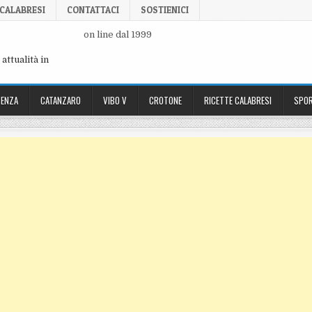
 CALABRESI
CONTATTACI
SOSTIENICI
on line dal 1999
attualità in
ENZA
CATANZARO
VIBO V
CROTONE
RICETTE CALABRESI
SPOR