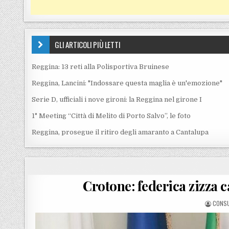
GLI ARTICOLI PIÙ LETTI
Reggina: 13 reti alla Polisportiva Bruinese
Reggina, Lancini: "Indossare questa maglia è un'emozione"
Serie D, ufficiali i nove gironi: la Reggina nel girone I
1° Meeting “Città di Melito di Porto Salvo”, le foto
Reggina, prosegue il ritiro degli amaranto a Cantalupa
Crotone: federica zizza 
POSTE
CONS