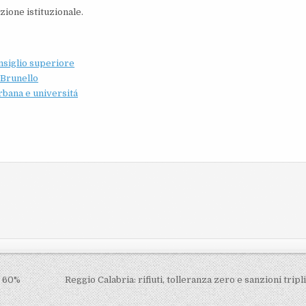
zione istituzionale.
onsiglio superiore
 Brunello
rbana e universitá
l 60%
Reggio Calabria: rifiuti, tolleranza zero e sanzioni trip