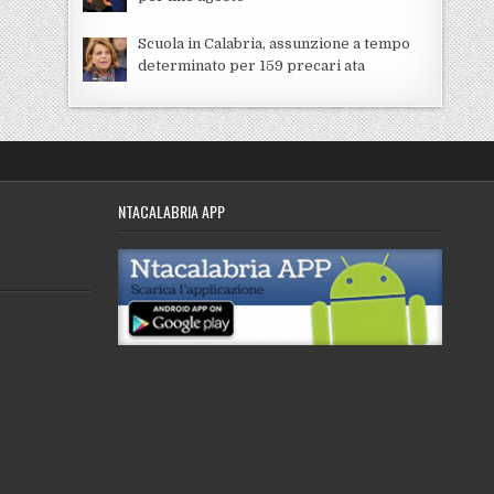
Scuola in Calabria, assunzione a tempo
determinato per 159 precari ata
NTACALABRIA APP