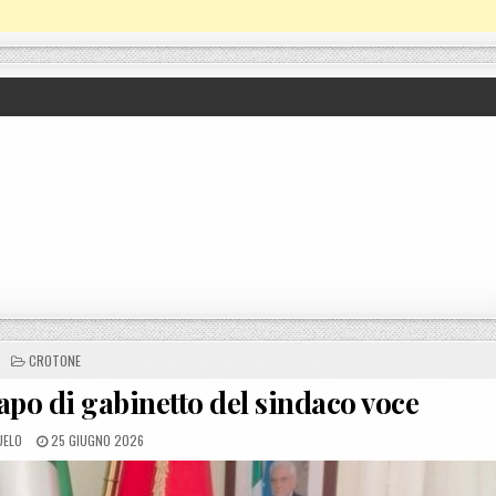
POSTED IN
CROTONE
capo di gabinetto del sindaco voce
D BY
POSTED ON
UELO
25 GIUGNO 2026