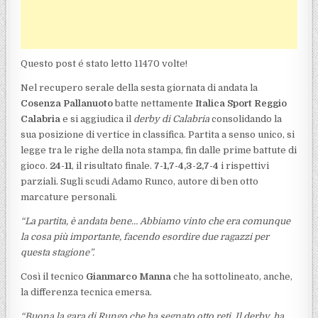
Questo post é stato letto 11470 volte!
Nel recupero serale della sesta giornata di andata la
Cosenza Pallanuoto
batte nettamente
Italica Sport Reggio
Calabria
e si aggiudica il
derby di Calabria
consolidando la
sua posizione di vertice in classifica. Partita a senso unico, si
legge tra le righe della nota stampa, fin dalle prime battute di
gioco.
24-11
, il risultato finale.
7-1,7-4,3-2,7-4
i rispettivi
parziali. Sugli scudi Adamo Runco, autore di ben otto
marcature personali.
“La partita, è andata bene… Abbiamo vinto che era comunque
la cosa più importante, facendo esordire due ragazzi per
questa stagione”.
Così il tecnico
Gianmarco Manna
che ha sottolineato, anche,
la differenza tecnica emersa.
“Buona la gara di Rungo che ha segnato otto reti. Il derby, ha