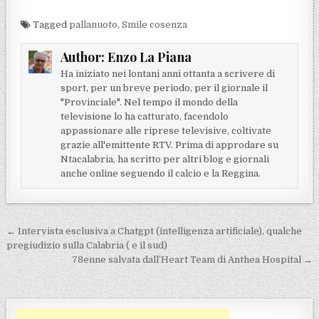
Tagged
pallanuoto
,
Smile cosenza
Author:
Enzo La Piana
Ha iniziato nei lontani anni ottanta a scrivere di
sport, per un breve periodo, per il giornale il
"Provinciale". Nel tempo il mondo della
televisione lo ha catturato, facendolo
appassionare alle riprese televisive, coltivate
grazie all'emittente RTV. Prima di approdare su
Ntacalabria, ha scritto per altri blog e giornali
anche online seguendo il calcio e la Reggina.
Navigazione articoli
← Intervista esclusiva a Chatgpt (intelligenza artificiale), qualche
pregiudizio sulla Calabria ( e il sud)
78enne salvata dall’Heart Team di Anthea Hospital →