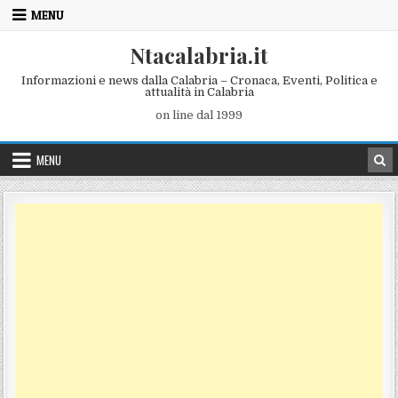
Skip to content
MENU
Ntacalabria.it
Informazioni e news dalla Calabria – Cronaca, Eventi, Politica e
attualità in Calabria
on line dal 1999
MENU