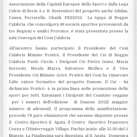
Associazione della Capitali Europee dello Sport e dalla Lega
Calcio di Serie A e B. Sostenitori del progetto anche Adidas,
Canon, Ferrarelle, Okaidi, PES2012.
La tappa di Reggio
Calabria, che coinvolgerà 48 società sportive provenienti da
tre Regioni e undici Province, è stata presentata presso la
sala Convegni del Coni Calabria.
All’incontro hanno partecipato il Presidente del Coni
Calabria Mimmo Praticò, il Presidente del Csi di Reggio
Calabria Paolo Cicciù, i Dirigenti Csi Pietro Inuso, Maria
Sorrenti, Nicola Marra, Salvatore Mollica e il Vice
Presidente Csi Mimmo Aricò. Praticò del Coni ha rimarcato
l’alto valore formativo del progetto Danone. Il Csi – ha
dichiarato Praticò- è in prima linea nelle promozione dello
sport per tutti. Entusiasti i Dirigenti del Comitato reggino
per i numeri dell’edizione di Danone 2012( maggior
numero di adesioni). Il programma della manifestazione
prevede 78 gare eliminatorie che saranno disputate presso
il Centro Sportivo S. Agata, il Centro Sportivo Francesco
Cozza e l’Hinterreggio Village. Fischio inizio alle 15.30 del 5
Maggio. La Finalissima sarà disputata, al S. Agata, Domenica