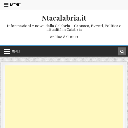
Skip to content
MENU
Ntacalabria.it
Informazioni e news dalla Calabria – Cronaca, Eventi, Politica e
attualità in Calabria
on line dal 1999
MENU