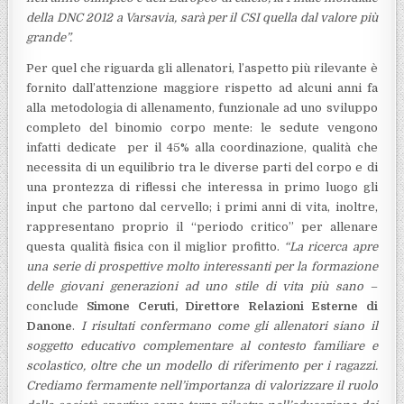
della DNC 2012 a Varsavia, sarà per il CSI quella dal valore più
grande”.
Per quel che riguarda gli allenatori, l’aspetto più rilevante è
fornito dall’attenzione maggiore rispetto ad
alcuni anni fa
alla metodologia di allenamento, funzionale ad uno sviluppo
completo del binomio corpo mente: le sedute vengono
infatti dedicate per il 45% alla coordinazione, qualità che
necessita di un
equilibrio tra le diverse parti del corpo e di
una prontezza di riflessi che interessa in primo luogo gli
input
che partono dal cervello; i primi anni di vita, inoltre,
rappresentano proprio il “periodo critico” per
allenare
questa qualità fisica con il miglior profitto.
“La ricerca apre
una serie di prospettive molto interessanti per la formazione
delle giovani generazioni ad uno stile di vita più sano
–
conclude
Simone Ceruti, Direttore Relazioni Esterne di
Danone
.
I risultati confermano come gli allenatori siano il
soggetto educativo complementare al contesto familiare e
scolastico, oltre che un modello di riferimento per i ragazzi.
Crediamo fermamente nell’importanza di valorizzare il ruolo