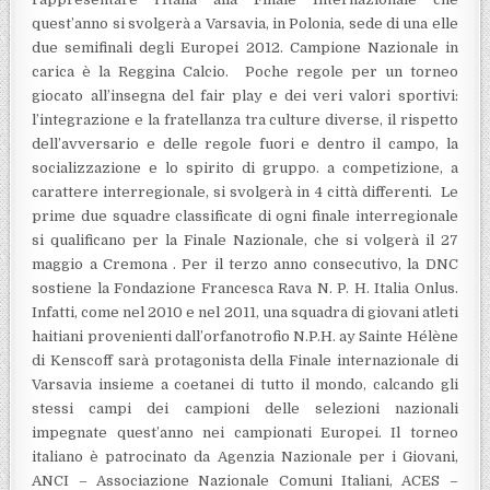
quest’anno si svolgerà a Varsavia, in Polonia, sede di una elle
due semifinali degli Europei 2012. Campione Nazionale in
carica è la Reggina Calcio. Poche regole per un torneo
giocato all’insegna del fair play e dei veri valori sportivi:
l’integrazione e la fratellanza tra culture diverse, il rispetto
dell’avversario e delle regole fuori e dentro il campo, la
socializzazione e lo spirito di gruppo. a competizione, a
carattere interregionale, si svolgerà in 4 città differenti.
Le
prime due squadre classificate di ogni finale interregionale
si qualificano per la Finale Nazionale, che si volgerà il 27
maggio a Cremona . Per il terzo anno consecutivo, la DNC
sostiene la Fondazione Francesca Rava N. P. H. Italia Onlus.
Infatti, come nel 2010 e nel 2011, una squadra di giovani atleti
haitiani provenienti dall’orfanotrofio N.P.H. ay Sainte Hélène
di Kenscoff sarà protagonista della Finale internazionale di
Varsavia insieme a coetanei di tutto il mondo, calcando gli
stessi campi dei campioni delle selezioni nazionali
impegnate quest’anno nei campionati Europei. Il torneo
italiano è patrocinato da Agenzia Nazionale per i Giovani,
ANCI – Associazione Nazionale Comuni Italiani, ACES –