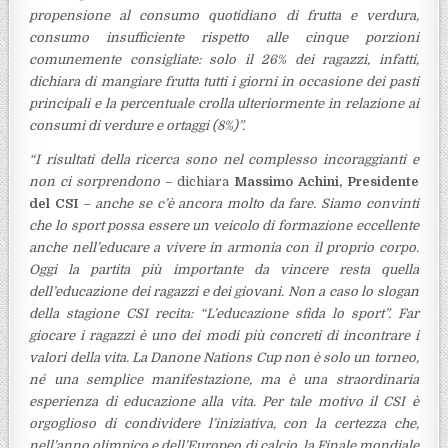
propensione al consumo quotidiano di frutta e verdura,
consumo insufficiente
rispetto alle cinque porzioni
comunemente consigliate: solo il 26% dei ragazzi, infatti,
dichiara di
mangiare frutta tutti i giorni in occasione dei pasti
principali e la percentuale crolla ulteriormente in
relazione ai
consumi di verdure e ortaggi (8%)”.
“I risultati della ricerca sono nel complesso incoraggianti e
non ci sorprendono
– dichiara
Massimo
Achini, Presidente
del CSI
–
anche se c’è ancora molto da fare. Siamo convinti
che lo sport possa essere un veicolo di formazione eccellente
anche nell’educare a vivere in armonia con il proprio corpo.
Oggi la partita più importante da vincere resta quella
dell’educazione dei ragazzi e dei giovani. Non a caso lo slogan
della stagione CSI recita: “L’educazione sfida lo sport”. Far
giocare i ragazzi è uno dei modi più concreti di incontrare i
valori della vita. La Danone Nations Cup non è solo un torneo,
né una semplice manifestazione, ma è una straordinaria
esperienza di educazione alla vita. Per tale motivo il CSI è
orgoglioso di condividere l’iniziativa, con la certezza che,
nell’anno olimpico e dell’Europeo di calcio, la Finale mondiale