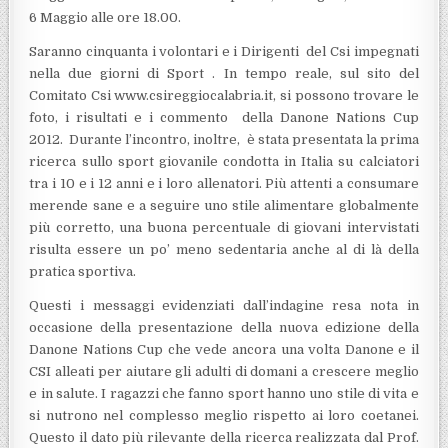
6 Maggio alle ore 18.00.
Saranno cinquanta i volontari e i Dirigenti del Csi impegnati
nella due giorni di Sport . In tempo reale, sul sito del
Comitato Csi www.csireggiocalabria.it, si possono trovare le
foto, i risultati e i commento della Danone Nations Cup
2012. Durante l’incontro, inoltre, è stata presentata la prima
ricerca sullo sport giovanile condotta in Italia su calciatori
tra i 10 e i 12 anni e i loro allenatori. Più attenti a consumare
merende sane e a seguire uno stile alimentare globalmente
più corretto, una buona percentuale di giovani intervistati
risulta essere un po’ meno sedentaria anche al di là della
pratica sportiva.
Questi i messaggi evidenziati dall’indagine resa nota in
occasione della presentazione della nuova edizione della
Danone Nations Cup che vede ancora una volta Danone e il
CSI alleati per aiutare gli adulti di domani a crescere meglio
e in salute. I ragazzi che fanno sport hanno uno stile di vita e
si nutrono nel complesso meglio rispetto ai loro coetanei.
Questo il dato più rilevante della ricerca realizzata dal Prof.