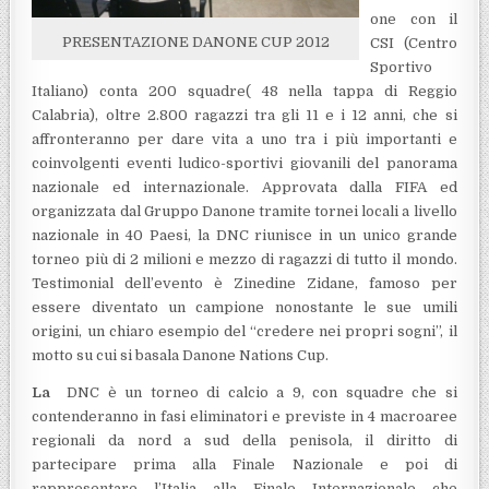
one con il
PRESENTAZIONE DANONE CUP 2012
CSI (Centro
Sportivo
Italiano) conta 200 squadre( 48 nella tappa di Reggio
Calabria), oltre 2.800 ragazzi tra gli 11 e i 12 anni, che si
affronteranno per dare vita a uno tra i più importanti e
coinvolgenti eventi ludico-sportivi giovanili del panorama
nazionale ed internazionale. Approvata dalla FIFA ed
organizzata dal Gruppo Danone tramite tornei locali a livello
nazionale in 40 Paesi, la DNC riunisce in un unico grande
torneo più di 2 milioni e mezzo di ragazzi di tutto il mondo.
Testimonial dell’evento è Zinedine Zidane, famoso per
essere diventato un campione nonostante le sue umili
origini, un chiaro esempio del “credere nei propri sogni”, il
motto su cui si basala Danone Nations Cup.
La
DNC è un torneo di calcio a 9, con squadre che si
contenderanno in fasi eliminatori e previste in 4 macroaree
regionali da nord a sud della penisola, il diritto di
partecipare prima alla Finale Nazionale e poi di
rappresentare l’Italia alla Finale Internazionale che