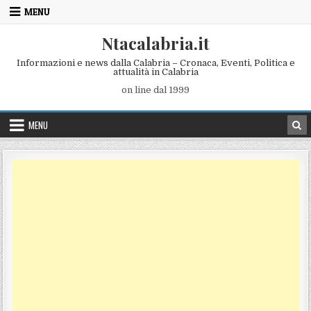
Skip to content
MENU
Ntacalabria.it
Informazioni e news dalla Calabria – Cronaca, Eventi, Politica e
attualità in Calabria
on line dal 1999
MENU