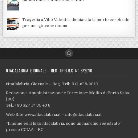
Tragedia a Vibo Valentia, dichiarata la morte cerebrale
per una giovane donna
NTACALABRIA GIORNALE – REG. TRIB R.C. N° 8/2010
NtaCalabria Giornale – Reg. Trib R.C. n° 8/2010
Redazione, Amministrazione e Direzione: Melito di Porto Salvo
(RC)
Tel.: +39 327 17 30 49 8
Web Site www.ntacalabria.it – info@ntacalabria.it
“Il nome ed il logo ntacalabria, sono un marchio registrato”
presso CCIAA – RC