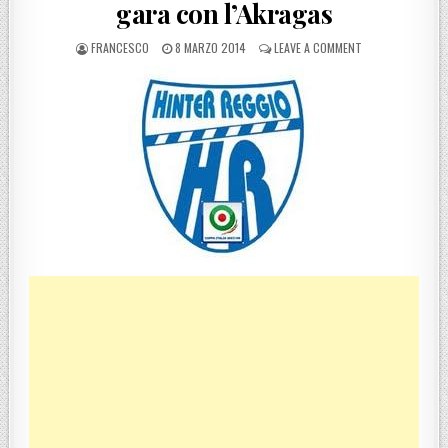
gara con l’Akragas
POSTED BY
POSTED ON
ON HINTERREGGIO
FRANCESCO
8 MARZO 2014
LEAVE A COMMENT