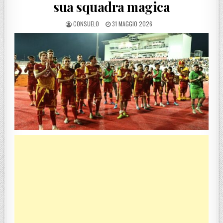
sua squadra magica
POSTED BY
POSTED ON
CONSUELO
31 MAGGIO 2026