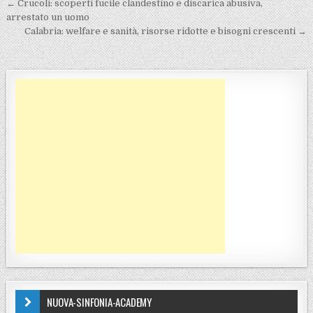
Navigazione articoli
← Crucoli: scoperti fucile clandestino e discarica abusiva,
arrestato un uomo
Calabria: welfare e sanità, risorse ridotte e bisogni crescenti →
NUOVA-SINFONIA-ACADEMY