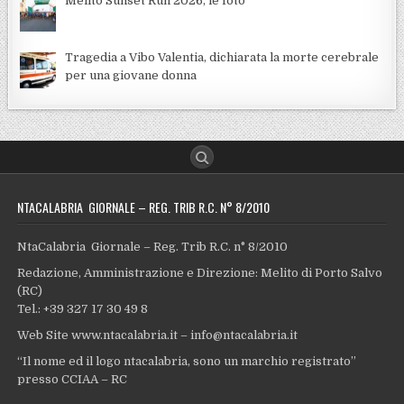
Melito Sunset Run 2026, le foto
Tragedia a Vibo Valentia, dichiarata la morte cerebrale
per una giovane donna
NTACALABRIA GIORNALE – REG. TRIB R.C. N° 8/2010
NtaCalabria Giornale – Reg. Trib R.C. n° 8/2010
Redazione, Amministrazione e Direzione: Melito di Porto Salvo
(RC)
Tel.: +39 327 17 30 49 8
Web Site www.ntacalabria.it – info@ntacalabria.it
“Il nome ed il logo ntacalabria, sono un marchio registrato”
presso CCIAA – RC