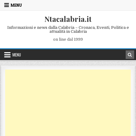
Skip to content
MENU
Ntacalabria.it
Informazioni e news dalla Calabria – Cronaca, Eventi, Politica e
attualità in Calabria
on line dal 1999
MENU