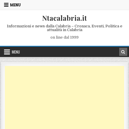
Skip to content
MENU
Ntacalabria.it
Informazioni e news dalla Calabria – Cronaca, Eventi, Politica e
attualità in Calabria
on line dal 1999
MENU