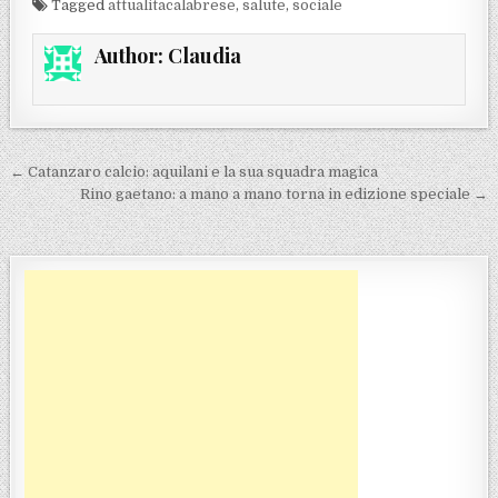
Tagged
attualitacalabrese
,
salute
,
sociale
Author:
Claudia
Navigazione articoli
← Catanzaro calcio: aquilani e la sua squadra magica
Rino gaetano: a mano a mano torna in edizione speciale →