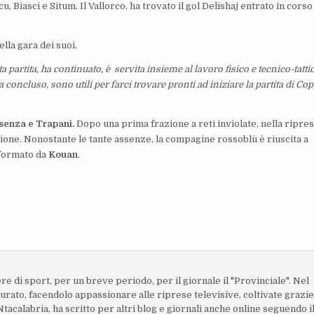
, Biasci e Situm. Il Vallorco, ha trovato il gol Delishaj entrato in corso
ella gara dei suoi.
ta partita, ha continuato,
è
servita
insieme
al lavoro fisico
e
tecnico-tatti
ha concluso,
sono utili per farci trovare pronti
ad iniziare la partita
di Cop
senza
e
Trapani
.
Dopo una prima frazione a reti inviolate, nella ripres
izione. Nonostante le tante assenze, la compagine rossoblù è riuscita a
sformato da
Kouan
.
ere di sport, per un breve periodo, per il giornale il "Provinciale". Nel
turato, facendolo appassionare alle riprese televisive, coltivate grazi
acalabria, ha scritto per altri blog e giornali anche online seguendo i