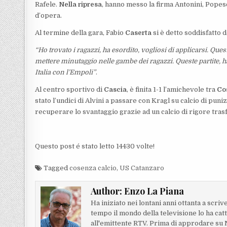
Rafele.
Nella ripresa
, hanno messo la firma Antonini, Popescu
d’opera.
Al termine della gara, Fabio
Caserta
si è detto soddisfatto d
“Ho trovato
i
ragazzi
, ha esordito,
vogliosi di applicarsi
. Ques
mettere minutaggio nelle gambe dei ragazz
i.
Queste parti
t
e
, 
Italia con l’Empoli”
.
Al centro sportivo di
Cascia
, è finita 1-1 l’amichevole tra
Co
stato l’undici di Alvini a passare con Kragl su calcio di pun
recuperare lo svantaggio grazie ad un calcio di rigore tra
Questo post é stato letto 14430 volte!
Tagged
cosenza calcio
,
US Catanzaro
Author:
Enzo La Piana
Ha iniziato nei lontani anni ottanta a scriv
tempo il mondo della televisione lo ha cat
all'emittente RTV. Prima di approdare su Nt