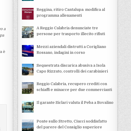
Reggina, ritiro Cantalupa: modifica al
programma allenamenti
A Reggio Calabria denunciate tre
co
a
persone per trasporto illecito rifiuti
pa
Mezzi aziendali distrutti a Corigliano
a è
Rossano, indagini in corso
Sequestrata discarica abusiva a Isola
Capo Rizzuto, controlli dei carabinieri
Reggio Calabria, recupero crediti con
schiaffi e minacce per due commercianti
Il garante Siclari valuta il Peba a Bovalino
Ponte sullo Stretto, Ciucci soddisfatto
e
del parere del Consiglio superiore
l