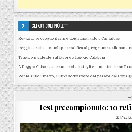
GLI ARTICOLI PIÙ LETTI
Reggina, prosegue il ritiro degli amaranto a Cantalupa
Reggina, ritiro Cantalupa: modifica al programma allenament
Tragico incidente sul lavoro a Reggio Calabria
A Reggio Calabria saranno abbattuti gli ecomostri di san Bru
Ponte sullo Stretto, Ciucci soddisfatto del parere del Consig
Test precampionato: 10 reti 
POSTED
ENZO LA