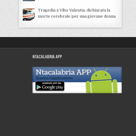
Tragedia a Vibo Valentia, dichiarata la
morte cerebrale per una giovane donna
NTACALABRIA APP