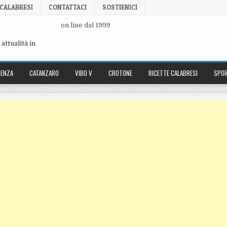
 CALABRESI
CONTATTACI
SOSTIENICI
on line dal 1999
attualità in
ENZA
CATANZARO
VIBO V
CROTONE
RICETTE CALABRESI
SPOR