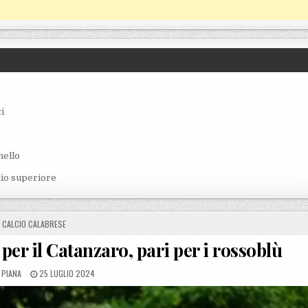
i
nello
lio superiore
POSTED IN
CALCIO CALABRESE
per il Catanzaro, pari per i rossoblù
 BY
POSTED ON
 PIANA
25 LUGLIO 2024