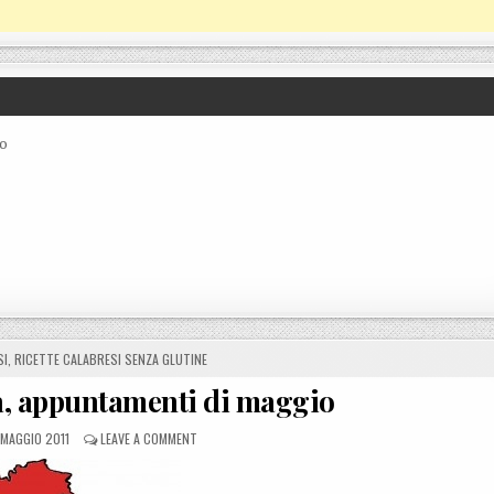
co
SI
,
RICETTE CALABRESI SENZA GLUTINE
a, appuntamenti di maggio
OSTED ON
ON CELIACHIA CALABRIA, APPUNTAMENTI DI MAGGIO
 MAGGIO 2011
LEAVE A COMMENT