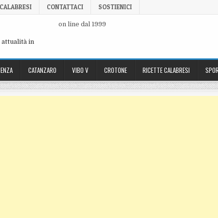
 CALABRESI
CONTATTACI
SOSTIENICI
on line dal 1999
attualità in
ENZA
CATANZARO
VIBO V
CROTONE
RICETTE CALABRESI
SPOR