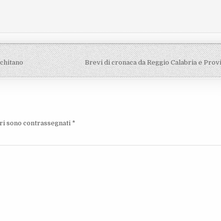
cchitano
Brevi di cronaca da Reggio Calabria e Prov
ori sono contrassegnati
*