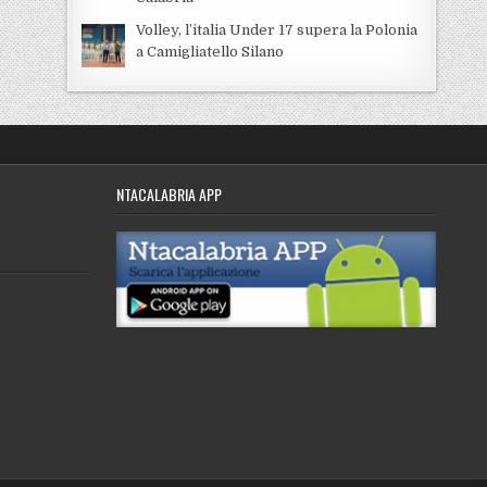
Volley, l’italia Under 17 supera la Polonia
a Camigliatello Silano
NTACALABRIA APP