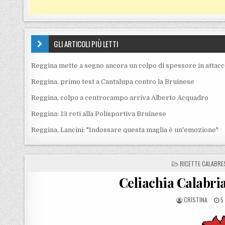
GLI ARTICOLI PIÙ LETTI
Reggina mette a segno ancora un colpo di spessore in attac
Reggina, primo test a Cantalupa contro la Bruinese
Reggina, colpo a centrocampo arriva Alberto Acquadro
Reggina: 13 reti alla Polisportiva Bruinese
Reggina, Lancini: "Indossare questa maglia è un'emozione"
POSTED IN
RICETTE CALABRE
Celiachia Calabri
POSTED BY
P
CRISTINA
5