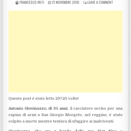
POSTED BY
POSTED ON
ON SAN GIOR
FRANCESCO IRITI
21 NOVEMBRE 2010
LEAVE A COMMENT
Questo post é stato letto 29720 volte!
Antonio Giovinazzo, di 35 anni
, il cacciatore ucciso per una
rapina di armi a San Giorgio Morgeto, nel reggino, é stato
colpito a morte mentre tentava di sfuggire ai malviventi.