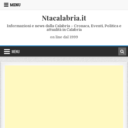
Skip to content
MENU
Ntacalabria.it
Informazioni e news dalla Calabria – Cronaca, Eventi, Politica e
attualità in Calabria
on line dal 1999
MENU