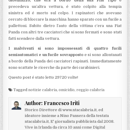
Giovinazzo, che era a bordo della sua Fiat Tipo
e
precedeva un’altra vettura, é stato colpito alla tempia
sinistra ed é morto sul colpo. I rapinatori che avevano
cercato di bloccare la macchina hanno sparato con un fucile a
pallettoni. Subito dietro l’auto della vittima c’era una Fiat
Panda con altri tre cacciatori che si sono fermati e sono stati
fatti scendere dalla vettura.
I malviventi si sono impossessati di quattro fucili
semiautomatici e un fucile sovrapposto
e si sono allontanati
a bordo della Panda dei cacciatori rapinati. Immediatamente
sono scattate le ricerche da parte dei carabinieri.
Questo post é stato letto 29720 volte!
Tagged
notizie calabria
,
omicidio
,
reggio calabria
Author:
Francesco Iriti
Storico Direttore di www.ntacalabria.it, ed
ideatore insieme a Nino Pansera della testata
ntacalabria.it, E' giornalista pubblicista dal 2008.
Vive in Irlanda da circa 10 anni come Digital