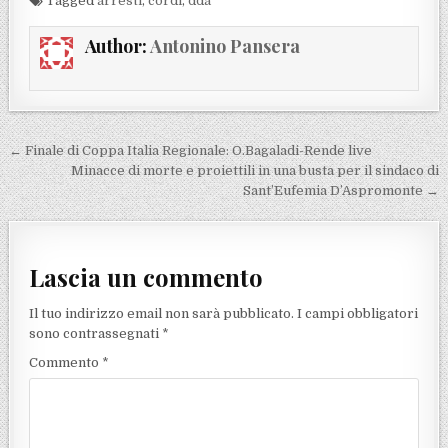
Tagged
arresti
,
cordi
,
dda
Author:
Antonino Pansera
Navigazione articoli
← Finale di Coppa Italia Regionale: O.Bagaladi-Rende live
Minacce di morte e proiettili in una busta per il sindaco di
Sant’Eufemia D’Aspromonte →
Lascia un commento
Il tuo indirizzo email non sarà pubblicato.
I campi obbligatori
sono contrassegnati
*
Commento
*