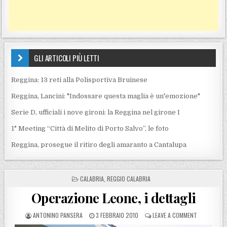
GLI ARTICOLI PIÙ LETTI
Reggina: 13 reti alla Polisportiva Bruinese
Reggina, Lancini: "Indossare questa maglia è un'emozione"
Serie D, ufficiali i nove gironi: la Reggina nel girone I
1° Meeting “Città di Melito di Porto Salvo”, le foto
Reggina, prosegue il ritiro degli amaranto a Cantalupa
POSTED IN
CALABRIA
,
REGGIO CALABRIA
Operazione Leone, i dettagli
POSTED BY
POSTED ON
ON OPERAZIO
ANTONINO PANSERA
3 FEBBRAIO 2010
LEAVE A COMMENT