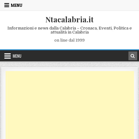
Skip to content
MENU
Ntacalabria.it
Informazioni e news dalla Calabria – Cronaca, Eventi, Politica e
attualità in Calabria
on line dal 1999
MENU