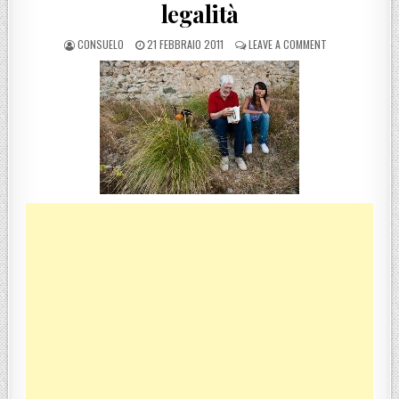
legalità
POSTED BY
POSTED ON
ON “MEMORIE INC
CONSUELO
21 FEBBRAIO 2011
LEAVE A COMMENT