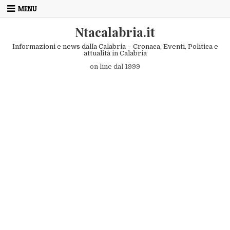
Skip to content
MENU
Ntacalabria.it
Informazioni e news dalla Calabria – Cronaca, Eventi, Politica e
attualità in Calabria
on line dal 1999