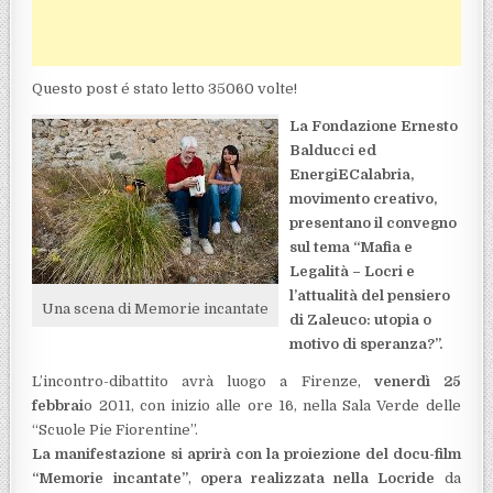
Questo post é stato letto 35060 volte!
La Fondazione Ernesto
Balducci ed
EnergiECalabria,
movimento creativo,
presentano il convegno
sul tema “Mafia e
Legalità – Locri e
l’attualità del pensiero
Una scena di Memorie incantate
di Zaleuco: utopia o
motivo di speranza?”.
L’incontro-dibattito avrà luogo a Firenze,
venerdì 25
febbrai
o 2011, con inizio alle ore 16, nella Sala Verde delle
“Scuole Pie Fiorentine”.
La manifestazione si aprirà con la proiezione del docu-film
“Memorie incantate”
,
opera realizzata nella Locride
da