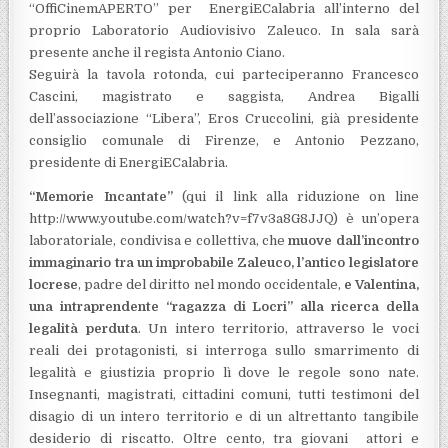
“OffiCinemAPERTO” per EnergiECalabria all’interno del
proprio Laboratorio Audiovisivo Zaleuco. In sala sarà
presente anche il regista Antonio Ciano.
Seguirà la tavola rotonda, cui parteciperanno Francesco
Cascini, magistrato e saggista, Andrea Bigalli
dell’associazione “Libera”, Eros Cruccolini, già presidente
consiglio comunale di Firenze, e Antonio Pezzano,
presidente di EnergiECalabria.
“Memorie Incantate”
(qui il link alla riduzione on line
http://www.youtube.com/watch?v=f7v3a8G8JJQ) è un’opera
laboratoriale, condivisa e collettiva, che
muove dall’incontro
immaginario tra un improbabile Zaleuco, l’antico legislatore
locrese
, padre del diritto nel mondo occidentale,
e Valentina,
una intraprendente “ragazza di Locri” alla ricerca della
legalità perduta
. Un intero territorio, attraverso le voci
reali dei protagonisti, si interroga sullo smarrimento di
legalità e giustizia proprio lì dove le regole sono nate.
Insegnanti, magistrati, cittadini comuni, tutti testimoni del
disagio di un intero territorio e di un altrettanto tangibile
desiderio di riscatto. Oltre cento, tra giovani attori e