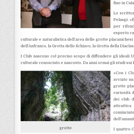
fino in Cal
Lo scritto
Pelasgi: «È
per rifond
esperto ca
culturale e naturalistica dell’area delle grotte placanichesi
dell’Anfranco, la Grotta dello Schiavo, la Grotta della Diaclas
I Club nascono col preciso scopo di diffondere gli ideali 
culturale conosciuto e nascosto. Da anni ormai gli studi su
«Con i Cl
avviato un
grotte pla
curiosità 
dei club 
attrattiv
cominciato
dell’umani
grotte
I quattro 