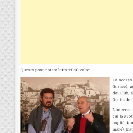
Questo post é stato letto 44140 volte!
Lo scorso 
Gerace), a
dei Club, 
Grotta dei 
L’interess
cui la gro
ospitò tem
mare), trat