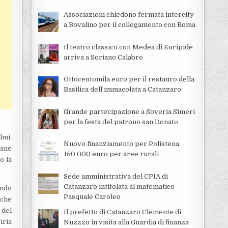
Associazioni chiedono fermata intercity
a Bovalino per il collegamento con Roma
Il teatro classico con Medea di Euripide
arriva a Soriano Calabro
Ottocentomila euro per il restauro della
Basilica dell’immacolata a Catanzaro
Grande partecipazione a Soveria Simeri
per la festa del patrono san Donato
lmi,
Nuovo finanziamento per Polistena,
iane
150.000 euro per aree rurali
o la
Sede amministrativa del CPIA di
Catanzaro intitolata al matematico
ondo
Pasquale Caroleo
 che
 del
Il prefetto di Catanzaro Clemente di
iria
Nuzzzo in visita alla Guardia di finanza