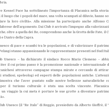
abria.
re Kessel Pace ha sottolineato l’importanza di Placanica nella storia
 il luogo che i popoli del mare, una volta scampati al diluvio, hanno sc
are la loro civiltà». Alla missione ha partecipato anche Alfonso C
labrese dell’argomento. Dai Club è arrivato l’impegno alla valorizzaz
 che, oltre a quella dei Re, comprendono anche la Grotta delle Fate, il 
i e l’Antro della Capra.
Unesco di pace e scambi tra le popolazioni, e di valorizzare il patrim
i Pelasgi stanno appassionando le rappresentanze presenti nel Sud Itali
ub Unesco – ha dichiarato il sindaco Rocco Mario Clemeno – abb
 iter il cui primo passo è la promozione nazionale e internazionale d
canichesi attraverso campagne stampa mirate e cercando di attirar
di studiosi, speleologi ed esperti delle popolazioni antiche. L’attenz
dimostra che l’aver puntato sulle nostre bellezze naturalistiche 
a per il turismo culturale è stata una scelta vincente. Placanic
 un viaggio la cui meta è portare le sue grotte a diventare patrim
tà».
Club Unesco (il “Re Italo” di Reggio, presieduto da Alberto Gioffrè, il 