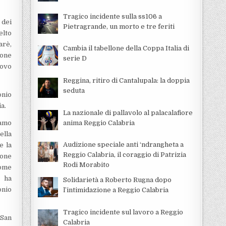
Tragico incidente sulla ss106 a
 dei
Pietragrande, un morto e tre feriti
elto
arè,
Cambia il tabellone della Coppa Italia di
ione
serie D
Covo
Reggina, ritiro di Cantalupala: la doppia
seduta
onio
a.
La nazionale di pallavolo al palacalafiore
anima Reggio Calabria
iamo
ella
Audizione speciale anti ‘ndrangheta a
e la
Reggio Calabria, il coraggio di Patrizia
ione
Rodi Morabito
come
a ha
Solidarietà a Roberto Rugna dopo
onio
l’intimidazione a Reggio Calabria
Tragico incidente sul lavoro a Reggio
“San
Calabria