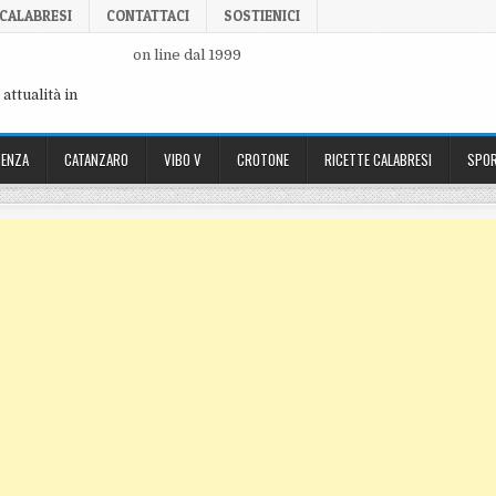
 CALABRESI
CONTATTACI
SOSTIENICI
on line dal 1999
attualità in
ENZA
CATANZARO
VIBO V
CROTONE
RICETTE CALABRESI
SPOR