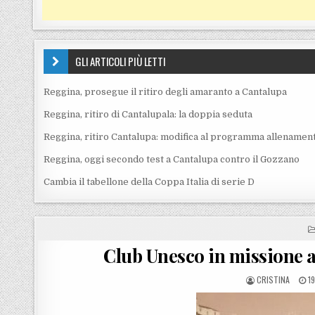
GLI ARTICOLI PIÙ LETTI
Reggina, prosegue il ritiro degli amaranto a Cantalupa
Reggina, ritiro di Cantalupala: la doppia seduta
Reggina, ritiro Cantalupa: modifica al programma allenament
Reggina, oggi secondo test a Cantalupa contro il Gozzano
Cambia il tabellone della Coppa Italia di serie D
Club Unesco in missione al
POSTED BY
P
CRISTINA
1