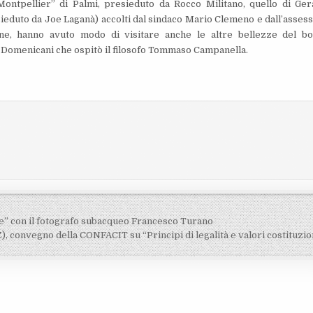
ontpellier” di Palmi, presieduto da Rocco Militano, quello di Ger
esieduto da Joe Laganà) accolti dal sindaco Mario Clemeno e dall’asses
ne, hanno avuto modo di visitare anche le altre bellezze del b
ei Domenicani che ospitò il filosofo Tommaso Campanella.
are” con il fotografo subacqueo Francesco Turano
Z), convegno della CONFACIT su “Principi di legalità e valori costituzio