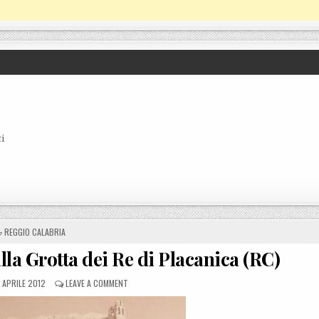
i
POSTED IN
REGGIO CALABRIA
la Grotta dei Re di Placanica (RC)
OSTED ON
ON CLUB UNESCO IN MISSIONE ALLA GROTTA DEI RE DI
9 APRILE 2012
LEAVE A COMMENT