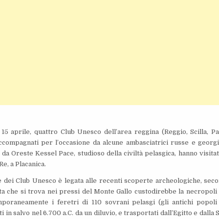
15 aprile, quattro Club Unesco dell’area reggina (Reggio, Scilla, Pa
ccompagnati per l’occasione da alcune ambasciatrici russe e georg
e da Oreste Kessel Pace, studioso della civiltà pelasgica, hanno visitat
Re, a Placanica.
e dei Club Unesco è legata alle recenti scoperte archeologiche, sec
tta che si trova nei pressi del Monte Gallo custodirebbe la necropoli
poraneamente i feretri di 110 sovrani pelasgi (gli antichi popoli
ti in salvo nel 6.700 a.C. da un diluvio, e trasportati dall’Egitto e dalla S