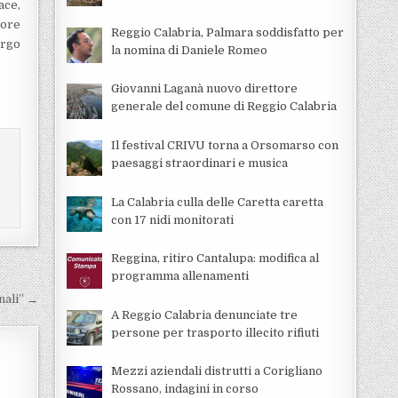
ace,
sore
Reggio Calabria, Palmara soddisfatto per
orgo
la nomina di Daniele Romeo
Giovanni Laganà nuovo direttore
generale del comune di Reggio Calabria
Il festival CRIVU torna a Orsomarso con
paesaggi straordinari e musica
La Calabria culla delle Caretta caretta
con 17 nidi monitorati
Reggina, ritiro Cantalupa: modifica al
programma allenamenti
nali” →
A Reggio Calabria denunciate tre
persone per trasporto illecito rifiuti
Mezzi aziendali distrutti a Corigliano
Rossano, indagini in corso