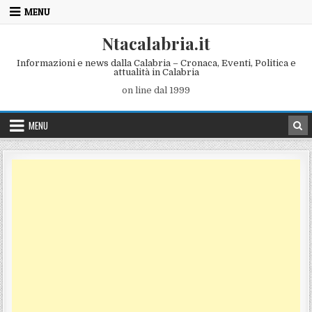
Skip to content
MENU
Ntacalabria.it
Informazioni e news dalla Calabria – Cronaca, Eventi, Politica e
attualità in Calabria
on line dal 1999
MENU