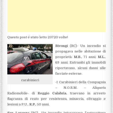
Questo post é stato letto 23720 volte!
Bivongi
(RC)- Un incendio si
propagava nelle abitazione di
proprietà:
M.B.
, 71 anni;
M.L.
,
69 anni. Entrambi gli immobili
riportavano, alcuni danni alle
facciate esterne.
carabinieri
-I Carabinieri della Compagnia
– N.O.R.M. – Aliquota
Radiomobile- di
Reggio Calabria
, traevano in arresto
flagranza di reato per resistenza, minaccia, oltraggio e
lesioni a P.U.,
R.P.
, 50 anni.
San Lorenzo
(RC)- Un incendio interessava l’autovettura