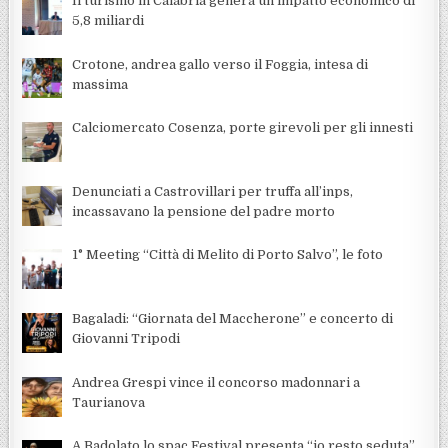
Il turismo in Calabria genera un impatto economico di
5,8 miliardi
Crotone, andrea gallo verso il Foggia, intesa di
massima
Calciomercato Cosenza, porte girevoli per gli innesti
Denunciati a Castrovillari per truffa all’inps,
incassavano la pensione del padre morto
1° Meeting “Città di Melito di Porto Salvo”, le foto
Bagaladi: “Giornata del Maccherone” e concerto di
Giovanni Tripodi
Andrea Grespi vince il concorso madonnari a
Taurianova
A Badolato lo spac Festival presenta “io resto seduta”