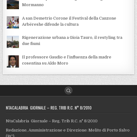
Mormanno
A san Demetrio Corone il Festival della Canzone
Arbëreshe difende la cultura
Rigenerazione urbana a Gioia Tauro, il restyling tra
due fiumi
Il professore Gaudio e l’influenza della madre
cosentina su Aldo Moro
NTACALABRIA GIORNALE – REG. TRIB R.C. N° 8/2010
NtaCalabria Giornale – Reg. Trib R.C. n° 8/2010
Redazione, Amministrazione e Direzione: Melito di Porto Salvo
(RC)