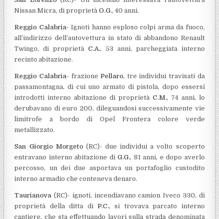
Nissan Micra, di proprietà
O.G.
, 40 anni.
Reggio Calabria-
Ignoti hanno esploso colpi arma da fuoco,
all’indirizzo dell’autovettura in stato di abbandono Renault
Twingo, di proprietà
C.A.
, 53 anni, parcheggiata interno
recinto abitazione.
Reggio Calabria-
frazione
Pellaro
, tre individui travisati da
passamontagna, di cui uno armato di pistola, dopo essersi
introdotti interno abitazione di proprietà
C.M.
, 74 anni, lo
derubavano di euro 200, dileguandosi successivamente vie
limitrofe a bordo di Opel Frontera colore verde
metallizzato.
San Giorgio Morgeto
(RC)- due individui a volto scoperto
entravano interno abitazione di
G.G.
, 81 anni, e dopo averlo
percosso, un dei due asportava un portafoglio custodito
interno armadio che conteneva denaro.
Taurianova
(RC)- ignoti, incendiavano camion Iveco 330, di
proprietà della ditta di
P.C.
, si trovava parcato interno
cantiere, che sta effettuando lavori sulla strada denominata