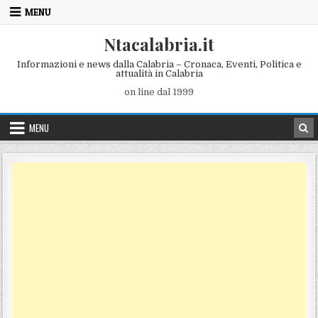
Skip to content
MENU
Ntacalabria.it
Informazioni e news dalla Calabria – Cronaca, Eventi, Politica e
attualità in Calabria
on line dal 1999
MENU