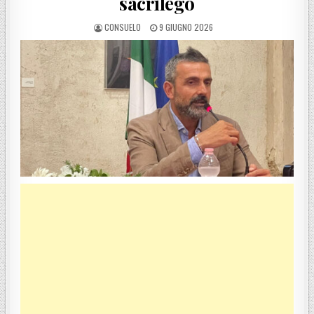
sacrilego
POSTED BY
POSTED ON
CONSUELO
9 GIUGNO 2026