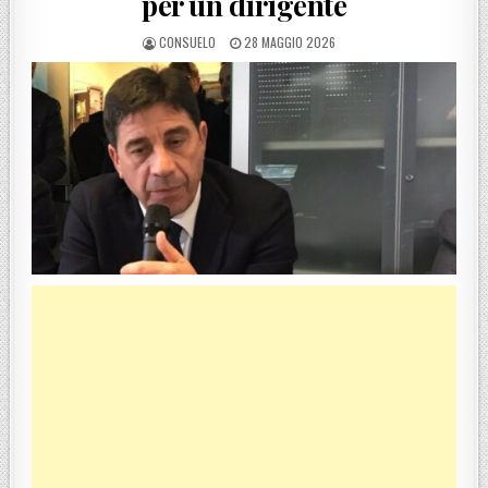
per un dirigente
POSTED BY
POSTED ON
CONSUELO
28 MAGGIO 2026