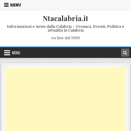
Skip to content
MENU
Ntacalabria.it
Informazioni e news dalla Calabria – Cronaca, Eventi, Politica e
attualità in Calabria
on line dal 1999
MENU