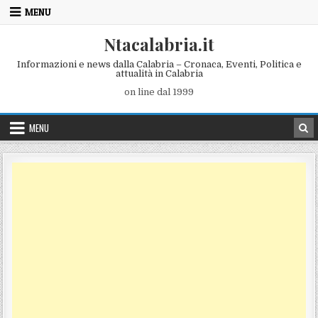
Skip to content
MENU
Ntacalabria.it
Informazioni e news dalla Calabria – Cronaca, Eventi, Politica e
attualità in Calabria
on line dal 1999
MENU