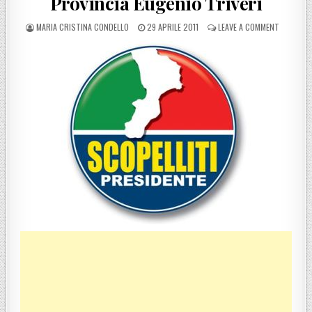
Provincia Eugenio Triveri
POSTED BY
POSTED ON
ON BOVAL
MARIA CRISTINA CONDELLO
29 APRILE 2011
LEAVE A COMMENT