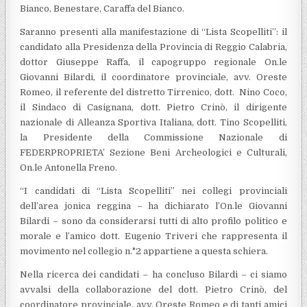
Bianco, Benestare, Caraffa del Bianco.
Saranno presenti alla manifestazione di “Lista Scopelliti”: il
candidato alla Presidenza della Provincia di Reggio Calabria,
dottor Giuseppe Raffa, il capogruppo regionale On.le
Giovanni Bilardi, il coordinatore provinciale, avv. Oreste
Romeo, il referente del distretto Tirrenico, dott. Nino Coco,
il Sindaco di Casignana, dott. Pietro Crinò, il dirigente
nazionale di Alleanza Sportiva Italiana, dott. Tino Scopelliti,
la Presidente della Commissione Nazionale di
FEDERPROPRIETA’ Sezione Beni Archeologici e Culturali,
On.le Antonella Freno.
“I candidati di “Lista Scopelliti” nei collegi provinciali
dell’area jonica reggina – ha dichiarato l’On.le Giovanni
Bilardi – sono da considerarsi tutti di alto profilo politico e
morale e l’amico dott. Eugenio Triveri che rappresenta il
movimento nel collegio n.°2 appartiene a questa schiera.
Nella ricerca dei candidati – ha concluso Bilardi – ci siamo
avvalsi della collaborazione del dott. Pietro Crinò, del
coordinatore provinciale, avv. Oreste Romeo e di tanti amici